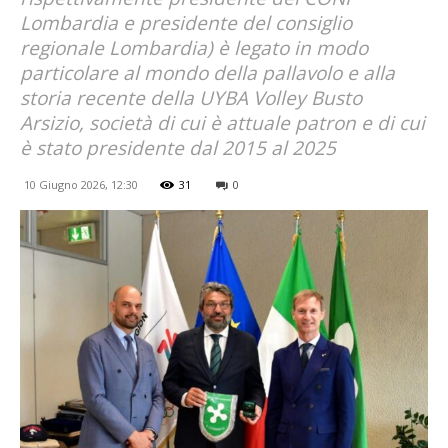
Lombardia e presidente del consiglio
regionale Lombardia) è legato in modo
particolare al mondo della pallavolo e alla
storia recente della UYBA Volley Busto
Arsizio, società di cui è attuale patron e di cui
è stato presidente dal 2015 al 2025
10 Giugno 2026, 12:30
31
0