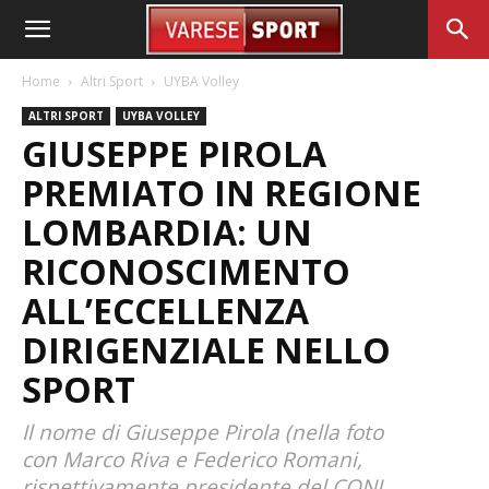
Home
Altri Sport
UYBA Volley
ALTRI SPORT
UYBA VOLLEY
GIUSEPPE PIROLA
PREMIATO IN REGIONE
LOMBARDIA: UN
RICONOSCIMENTO
ALL’ECCELLENZA
DIRIGENZIALE NELLO
SPORT
Il nome di Giuseppe Pirola (nella foto
con Marco Riva e Federico Romani,
rispettivamente presidente del CONI