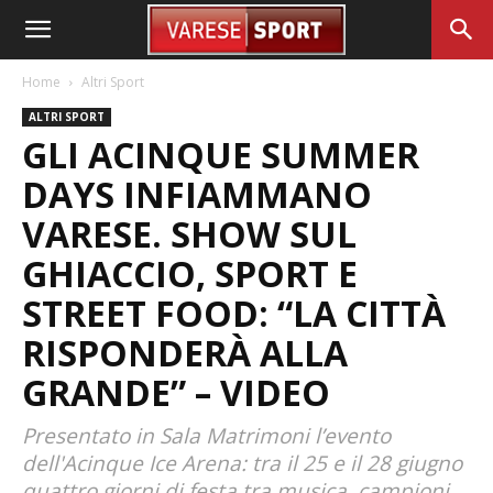
Home
Altri Sport
ALTRI SPORT
GLI ACINQUE SUMMER
DAYS INFIAMMANO
VARESE. SHOW SUL
GHIACCIO, SPORT E
STREET FOOD: “LA CITTÀ
RISPONDERÀ ALLA
GRANDE” – VIDEO
Presentato in Sala Matrimoni l’evento
dell'Acinque Ice Arena: tra il 25 e il 28 giugno
quattro giorni di festa tra musica, campioni