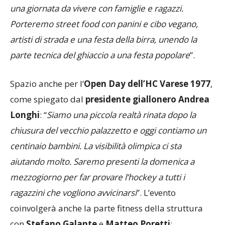
Porteremo street food con panini e cibo vegano,
artisti di strada e una festa della birra, unendo la
parte tecnica del ghiaccio a una festa popolare
”.
Spazio anche per l’
Open Day dell’HC Varese 1977
,
come spiegato dal
presidente giallonero Andrea
Longhi
: “
Siamo una piccola realtà rinata dopo la
chiusura del vecchio palazzetto e oggi contiamo un
centinaio bambini. La visibilità olimpica ci sta
aiutando molto. Saremo presenti la domenica a
mezzogiorno per far provare l’hockey a tutti i
ragazzini che vogliono avvicinarsi
”. L’evento
coinvolgerà anche la parte fitness della struttura
con
Stefano Galante
e
Matteo Poretti
:
“
Metteremo a disposizione la palestra e la piscina