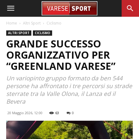
Home
Altri Sport
Ciclismo
ALTRI SPORT
CICLISMO
GRANDE SUCCESSO
ORGANIZZATIVO PER
“GREENLAND VARESE”
Un variopinto gruppo formato da ben 544
persone ha affrontato i tre percorsi su strade
sterrate tra la Valle Olona, il Lanza ed il
Bevera
20 Maggio 2026, 12:00
63
0