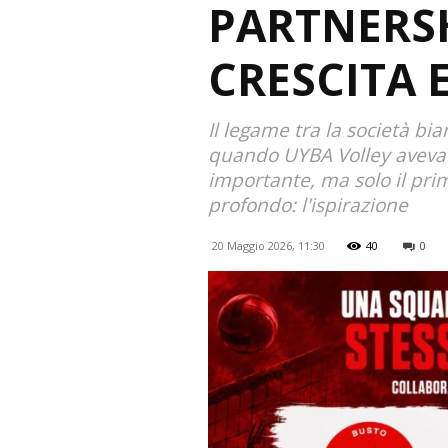
PARTNERSH
CRESCITA 
Il legame tra la società bi
quando UYBA Volley aveva i
importante, ma solo il pri
profondo: l'ispirazione
20 Maggio 2026, 11:30
40
0