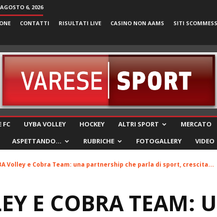
 AGOSTO 6, 2026
ONE
CONTATTI
RISULTATI LIVE
CASINO NON AAMS
SITI SCOMMES
VareseSport
 FC
UYBA VOLLEY
HOCKEY
ALTRI SPORT
MERCATO
ASPETTANDO…
RUBRICHE
FOTOGALLERY
VIDEO
A Volley e Cobra Team: una partnership che parla di sport, crescita...
EY E COBRA TEAM: 