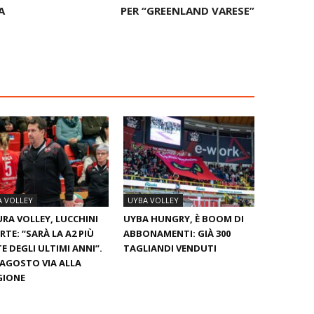
A
PER “GREENLAND VARESE”
A VOLLEY
UYBA VOLLEY
RA VOLLEY, LUCCHINI
UYBA HUNGRY, È BOOM DI
RTE: “SARÀ LA A2 PIÙ
ABBONAMENTI: GIÀ 300
E DEGLI ULTIMI ANNI”.
TAGLIANDI VENDUTI
0 AGOSTO VIA ALLA
GIONE