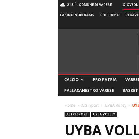
C
21.3
GIOVEDÌ,
COMUNE DI VARESE
CASINO NON AAMS
CHI SIAMO
REDAZI
CALCIO
PRO PATRIA
VARESE
PALLACANESTRO VARESE
BASKET
Home
Altri Sport
UYBA Volley
UYB
ALTRI SPORT
UYBA VOLLEY
UYBA VOLL