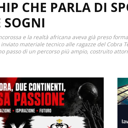
IP CHE PARLA DI SP
E SOGNI
ancorossa e la realtà africana aveva già preso form
nviato materiale tecnico alle ragazze del Cobra T
mo passo di un percorso più ampio, costruito attor