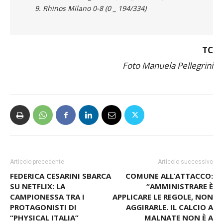
7. Lazio Marines 3-5 (375 _ 178/256)
8. Warriors Bologna 1-7 (142 _ 124/315)
9. Rhinos Milano 0-8 (0 _ 194/334)
TC
Foto Manuela Pellegrini
Articolo precedente
Articolo successivo
FEDERICA CESARINI SBARCA
COMUNE ALL’ATTACCO:
SU NETFLIX: LA
“AMMINISTRARE È
CAMPIONESSA TRA I
APPLICARE LE REGOLE, NON