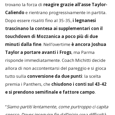
Sotto 21-0 nel primo tempo
, i neroargento
trovano la forza di
reagire grazie all’asse Taylor-
Caliendo
e rientrano progressivamente in partita.
Dopo essere risaliti fino al 35-35,
i legnanesi
trascinano la contesa ai supplementari con il
touchdown di Mozzanica a poco più di due
minuti dalla fine
. Nell’overtime
è ancora Joshua
Taylor a portare avanti i Frogs
, ma Parma
risponde immediatamente. Coach Michitti decide
allora di non accontentarsi del pareggio e si gioca
tutto sulla
conversione da due punti
: la scelta
premia i Panthers, che
chiudono i conti sul 43-42
e si prendono semifinale e fattore campo
.
“
Siamo partiti lentamente, come purtroppo ci capita