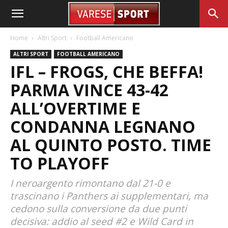
Home
Altri Sport
Football Americano
ALTRI SPORT
FOOTBALL AMERICANO
IFL – FROGS, CHE BEFFA!
PARMA VINCE 43-42
ALL’OVERTIME E
CONDANNA LEGNANO
AL QUINTO POSTO. TIME
TO PLAYOFF
I neroargento rimontano dal 21-0 e
trascinano i Panthers ai supplementari, ma
cedono sulla conversione da due punti
decisiva: addio al seed #2 e Wild Card in