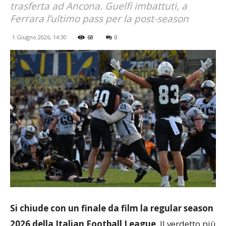
trasferta ad Ancona. Guelfi imbattuti, a
Ferrara l’ultimo pass per la post-season
1 Giugno 2026, 14:30
68
0
Si chiude con un finale da film la regular season
2026 della Italian Football League
. Il verdetto più