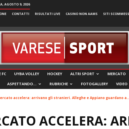
, AGOSTO 9, 2026
ONE
CONTATTI
RISULTATI LIVE
CASINO NON AAMS
SITI SCOMMES
VareseSport
 FC
UYBA VOLLEY
HOCKEY
ALTRI SPORT
MERCATO
ASPETTANDO…
RUBRICHE
FOTOGALLERY
VIDEO
mercato accelera: arrivano gli stranieri. Alleghe e Appiano guardano a..
ERCATO ACCELERA: A