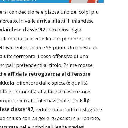
si con decisione e piazza uno dei colpi più
ercato. In Valle arriva infatti il finlandese
nlandese classe ’97
che conosce già
aliano dopo le eccellenti esperienze con
ttivamente con 55 e 59 punti. Un innesto di
 ulteriormente il peso offensivo di una
ncipali pretendenti al titolo. Prime mosse
 che
affida la retroguardia al difensore
ikkola
, difensore dalle spiccate qualità
ità e profondità alla fase di costruzione.
l proprio mercato internazionale con
Filip
ese classe ’97
, reduce da un’ottima stagione
 chiusa con 23 gol e 26 assist in 51 partite,
aturata nelle principali leghe svedesi,