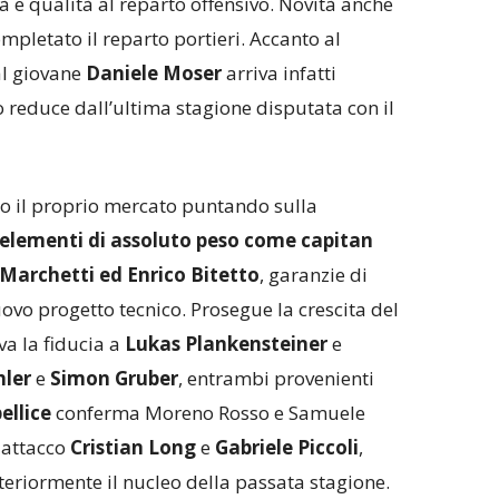
tà e qualità al reparto offensivo. Novità anche
ompletato il reparto portieri. Accanto al
al giovane
Daniele Moser
arriva infatti
o reduce dall’ultima stagione disputata con il
o il proprio mercato puntando sulla
elementi di assoluto peso come capitan
Marchetti ed Enrico Bitetto
, garanzie di
uovo progetto tecnico. Prosegue la crescita del
va la fiducia a
Lukas Plankensteiner
e
hler
e
Simon Gruber
, entrambi provenienti
ellice
conferma Moreno Rosso e Samuele
 attacco
Cristian Long
e
Gabriele Piccoli
,
eriormente il nucleo della passata stagione.