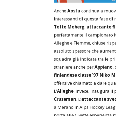
Anche
Aosta
continua a muover
interessanti di questa fase di m
Totte Moberg
,
attaccante fi
perfettamente il campionato it
Alleghe e Fiemme, chiuse rispe
assoluto spessore che aumenta
squadra già indicata tra le pri
straniere anche per
Appiano
,
finlandese classe ’97 Niko M
offensive chiamato a dare qual
L’
Alleghe
, invece, inaugura i
Cruseman
. L’
attaccante sved
a Merano in Alps Hockey League
porta alle Civette esperienza m