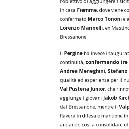
l’obiettivo di aggiungere fisici
in casa
Fiemme
, dove viene c
confermato
Marco Tononi
e 
Lorenzo Marinelli
, ex Mastin
Bressanone.
Il
Pergine
ha invece inaugurat
continuità,
confermando tre 
Andrea Meneghini, Stefano 
qualità ed esperienza per il n
Val Pusteria Junior
, che rinno
aggiunge i giovani
Jakob Kirc
dal Bressanone, mentre il
Valp
Ravera in difesa e mantiene in
andando così a consolidare ult