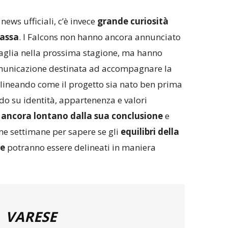
ws ufficiali, c’è invece
grande curiosità
Fassa
. I Falcons non hanno ancora annunciato
maglia nella prossima stagione, ma hanno
municazione destinata ad accompagnare la
olineando come il progetto sia nato ben prima
do su identità, appartenenza e valori
i ancora lontano dalla sua conclusione
e
me settimane per sapere se gli
equilibri della
ue
potranno essere delineati in maniera
VARESE