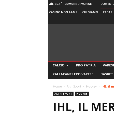
C
30.1
DOMENICA
COMUNE DI VARESE
CASINO NON AAMS
CHI SIAMO
REDAZI
CALCIO
PRO PATRIA
VARESE
PALLACANESTRO VARESE
BASKET
Home
Altri Sport
Hockey
IHL, il 
ALTRI SPORT
HOCKEY
IHL, IL M