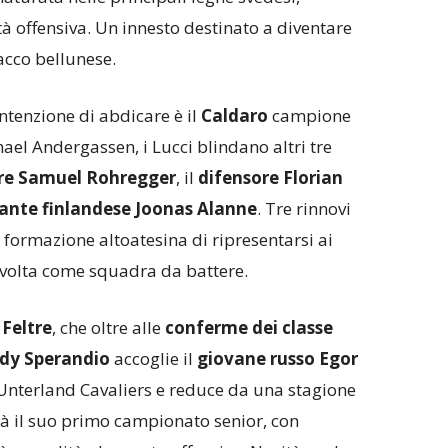
tà offensiva. Un innesto destinato a diventare
tacco bellunese.
ntenzione di abdicare è il
Caldaro
campione
phael Andergassen, i Lucci blindano altri tre
ere Samuel Rohregger
, il
difensore Florian
ante finlandese Joonas Alanne
. Tre rinnovi
a formazione altoatesina di ripresentarsi ai
 volta come squadra da battere.
l
Feltre
, che oltre alle
conferme dei classe
dy Sperandio
accoglie il
giovane russo
Egor
l’Unterland Cavaliers e reduce da una stagione
rà il suo primo campionato senior, con