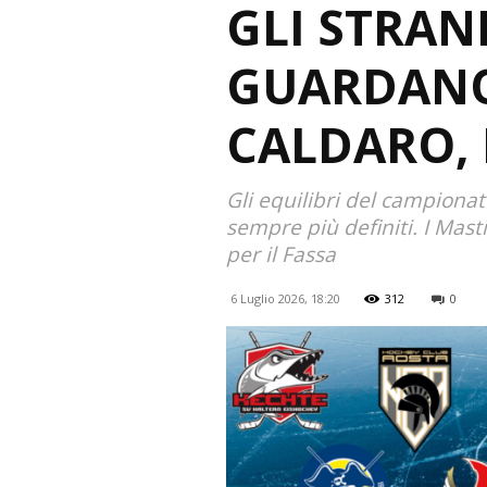
GLI STRAN
GUARDANO 
CALDARO, I
Gli equilibri del campionat
sempre più definiti. I Mast
per il Fassa
6 Luglio 2026, 18:20
312
0