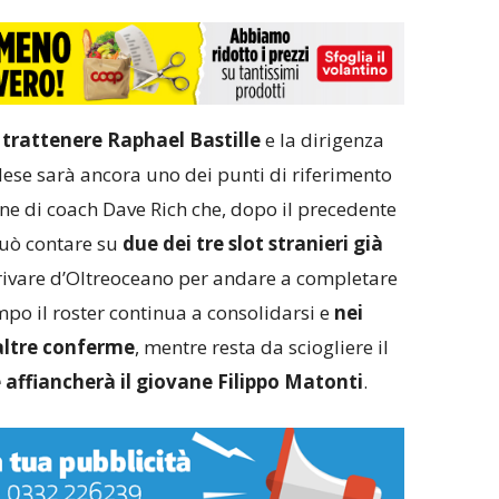
a
trattenere Raphael Bastille
e la dirigenza
adese sarà ancora uno dei punti di riferimento
ne di coach Dave Rich che, dopo il precedente
può contare su
due dei tre slot stranieri già
rrivare d’Oltreoceano per andare a completare
empo il roster continua a consolidarsi e
nei
 altre conferme
, mentre resta da sciogliere il
e affiancherà il giovane Filippo Matonti
.