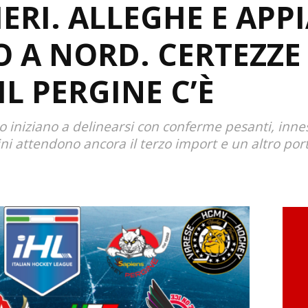
IERI. ALLEGHE E APP
A NORD. CERTEZZE
L PERGINE C’È
o iniziano a delinearsi con conferme pesanti, innes
ini attendono ancora il terzo import e un altro por