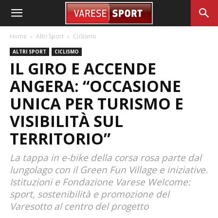
Home
Altri Sport
Ciclismo
ALTRI SPORT
CICLISMO
IL GIRO E ACCENDE
ANGERA: “OCCASIONE
UNICA PER TURISMO E
VISIBILITÀ SUL
TERRITORIO”
La tappa in e-bike della corsa rosa parte dal
lungolago con il Green Fun Village e iniziative.
Istituzioni e Fondazione Varese Welcome:
sport, sostenibilità e promozione del
Varesotto al centro del progetto