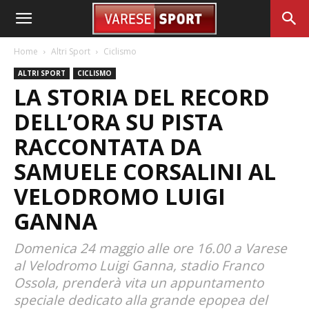
Home
Altri Sport
Ciclismo
ALTRI SPORT
CICLISMO
LA STORIA DEL RECORD
DELL’ORA SU PISTA
RACCONTATA DA
SAMUELE CORSALINI AL
VELODROMO LUIGI
GANNA
Domenica 24 maggio alle ore 16.00 a Varese
al Velodromo Luigi Ganna, stadio Franco
Ossola, prenderà vita un appuntamento
speciale dedicato alla grande epopea del