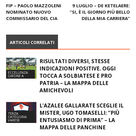
Articolo precedente
Articolo successivo
FIP – PAOLO MAZZOLENI
9 LUGLIO – DE KETELAERE:
NOMINATO NUOVO
“SI, È IL GIORNO PIÙ BELLO
COMMISSARIO DEL CIA
DELLA MIA CARRIERA”
ARTICOLI CORRELATI
RISULTATI DIVERSI, STESSE
INDICAZIONI POSITIVE. OGGI
ECCELLENZA
TOCCA A SOLBIATESE E PRO
GIRONE A
PATRIA – LA MAPPA DELLE
AMICHEVOLI
L’AZALEE GALLARATE SCEGLIE IL
MISTER, UGO TOMASELLI: “PIÙ
TERZA
CATEGORIA
ENTUSIASMO DI PRIMA” – LA
VARESE