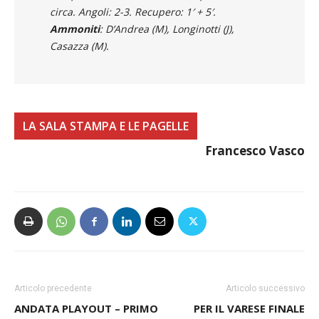
Ammoniti
: D’Andrea (M), Longinotti (J),
Casazza (M).
LA SALA STAMPA E LE PAGELLE
Francesco Vasco
Articolo precedente
Articolo successivo
ANDATA PLAYOUT – PRIMO
PER IL VARESE FINALE
ROUND DI MISURA, FINISCE
PLAYOFF A LIGORNA. LA
1-0 TRA CANEGRATE E
CAIRESE DI FLORIS