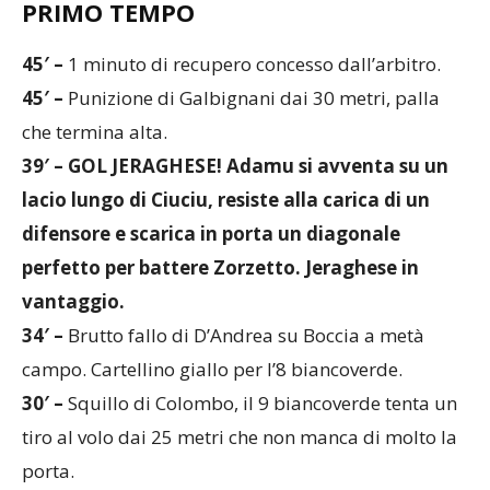
45′ –
1 minuto di recupero concesso dall’arbitro.
45′ –
Punizione di Galbignani dai 30 metri, palla
che termina alta.
39′ – GOL JERAGHESE! Adamu si avventa su un
lacio lungo di Ciuciu, resiste alla carica di un
difensore e scarica in porta un diagonale
perfetto per battere Zorzetto. Jeraghese in
vantaggio.
34′ –
Brutto fallo di D’Andrea su Boccia a metà
campo. Cartellino giallo per l’8 biancoverde.
30′ –
Squillo di Colombo, il 9 biancoverde tenta un
tiro al volo dai 25 metri che non manca di molto la
porta.
28′ –
Proteste Jeraghese per un contatto tra Ciuciu e