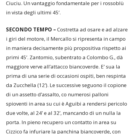
in vista degli ultimi 45’.
SECONDO TEMPO –
Costretta ad osare e ad alzare
i giri del motore, il Mercallo si ripresenta in campo
in maniera decisamente più propositiva rispetto ai
primi 45’. Zantomio, subentrato a Colombo G., dà
maggiore verve all’attacco biancoverde. E’ sua la
prima di una serie di occasioni ospiti, ben respinta
da Zucchella (12’). Le successive seguono il copione
di un assetto d’assalto, co numerosi palloni
spioventi in area su cui è Aguibi a rendersi pericolo
due volte, al 24’ e al 32’, mancando di un nulla la
porta. In pieno recupero un contatto in area su
Cizzico fa infuriare la panchina biancoverde, con
mister Di Cesare che viene espulso. E’ l’ultima