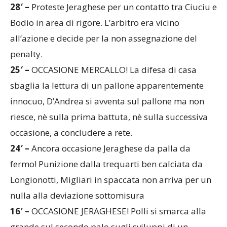
Bodio in area di rigore. L’arbitro era vicino
all’azione e decide per la non assegnazione del
penalty.
25′ –
OCCASIONE MERCALLO! La difesa di casa
sbaglia la lettura di un pallone apparentemente
innocuo, D’Andrea si avventa sul pallone ma non
riesce, nè sulla prima battuta, nè sulla successiva
occasione, a concludere a rete.
24′ –
Ancora occasione Jeraghese da palla da
fermo! Punizione dalla trequarti ben calciata da
Longionotti, Migliari in spaccata non arriva per un
nulla alla deviazione sottomisura
16′ –
OCCASIONE JERAGHESE! Polli si smarca alla
grande sul secondo palo sugli sviluppi di un
corner. Incornata decisa del capitano ma è