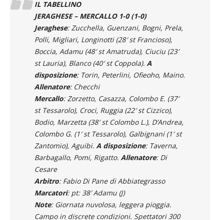
Jeraghese
: Zucchella, Guenzani, Bogni, Prela,
Polli, Migliari, Longinotti (28′ st Francioso),
Boccia, Adamu (48′ st Amatruda), Ciuciu (23′
st Lauria), Blanco (40′ st Coppola).
A
disposizione
: Torin, Peterlini, Ofieoho, Maino.
Allenatore
: Checchi
Mercallo
: Zorzetto, Casazza, Colombo E. (37′
st Tessarolo), Croci, Ruggia (22′ st Cizzico),
Bodio, Marzetta (38′ st Colombo L.), D’Andrea,
Colombo G. (1′ st Tessarolo), Galbignani (1′ st
Zantomio), Aguibi.
A disposizione
: Taverna,
Barbagallo, Pomi, Rigatto.
Allenatore
: Di
Cesare
Arbitro
: Fabio Di Pane di Abbiategrasso
Marcatori
: pt: 38′ Adamu (J)
Note
: Giornata nuvolosa, leggera pioggia.
Campo in discrete condizioni. Spettatori 300
circa. Angoli: 2-3. Recupero: 1′ + 5′.