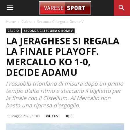
Home
Calcio
Seconda Categoria Girone V
CALCIO
SECONDA CATEGORIA GIRONE V
LA JERAGHESE SI REGALA
LA FINALE PLAYOFF.
MERCALLO KO 1-0,
DECIDE ADAMU
I rossoblù trionfano di misura dopo un primo
tempo d'alto ritmo e staccano il biglietto per
la finale con il Cistellum. Al Mercallo non
basta una ripresa d'orgoglio.
10 Maggio 2026, 18:00
1122
0