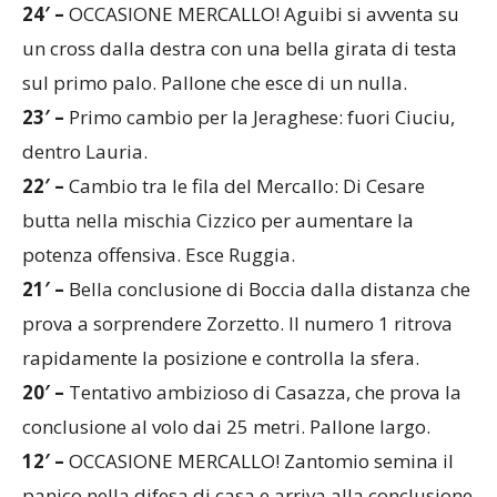
un cross dalla destra con una bella girata di testa
sul primo palo. Pallone che esce di un nulla.
23′ –
Primo cambio per la Jeraghese: fuori Ciuciu,
dentro Lauria.
22′ –
Cambio tra le fila del Mercallo: Di Cesare
butta nella mischia Cizzico per aumentare la
potenza offensiva. Esce Ruggia.
21′ –
Bella conclusione di Boccia dalla distanza che
prova a sorprendere Zorzetto. Il numero 1 ritrova
rapidamente la posizione e controlla la sfera.
20′ –
Tentativo ambizioso di Casazza, che prova la
conclusione al volo dai 25 metri. Pallone largo.
12′ –
OCCASIONE MERCALLO! Zantomio semina il
panico nella difesa di casa e arriva alla conclusione
in area, attento Zucchella che manda in corner.