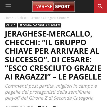
Home
Calcio
Seconda Categoria Girone V
CALCIO
SECONDA CATEGORIA GIRONE V
JERAGHESE-MERCALLO,
CHECCHI: “IL GRUPPO
CHIAVE PER ARRIVARE AL
SUCCESSO”. DI CESARE:
“ESCO CRESCIUTO GRAZIE
AI RAGAZZI” – LE PAGELLE
Commenti post partita, migliori in campo e
pagelle dei protagonisti della semifinale
playoff del Girone Z di Seconda Categoria
10 Maggio 2026, 21:00
807
0