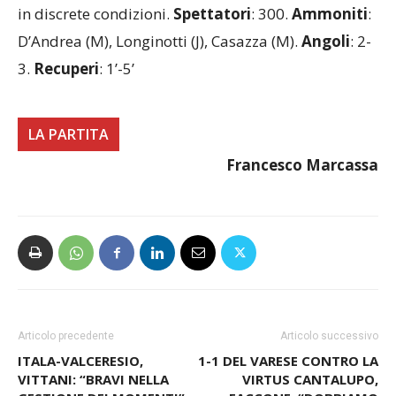
Note
– Giornata nuvolosa, leggera pioggia. Campo
in discrete condizioni.
Spettatori
: 300.
Ammoniti
:
D’Andrea (M), Longinotti (J), Casazza (M).
Angoli
: 2-
3.
Recuperi
: 1’-5’
LA PARTITA
Francesco Marcassa
Articolo precedente
Articolo successivo
ITALA-VALCERESIO,
1-1 DEL VARESE CONTRO LA