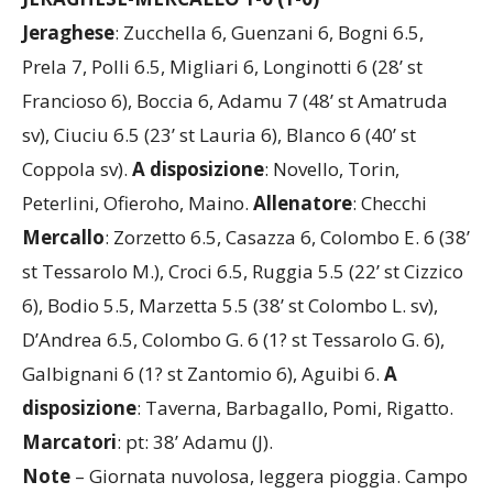
JERAGHESE-MERCALLO 1-0 (1-0)
Jeraghese
: Zucchella 6, Guenzani 6, Bogni 6.5,
Prela 7, Polli 6.5, Migliari 6, Longinotti 6 (28’ st
Francioso 6), Boccia 6, Adamu 7 (48’ st Amatruda
sv), Ciuciu 6.5 (23’ st Lauria 6), Blanco 6 (40’ st
Coppola sv).
A disposizione
: Novello, Torin,
Peterlini, Ofieroho, Maino.
Allenatore
: Checchi
Mercallo
: Zorzetto 6.5, Casazza 6, Colombo E. 6 (38’
st Tessarolo M.), Croci 6.5, Ruggia 5.5 (22’ st Cizzico
6), Bodio 5.5, Marzetta 5.5 (38’ st Colombo L. sv),
D’Andrea 6.5, Colombo G. 6 (1? st Tessarolo G. 6),
Galbignani 6 (1? st Zantomio 6), Aguibi 6.
A
disposizione
: Taverna, Barbagallo, Pomi, Rigatto.
Marcatori
: pt: 38’ Adamu (J).