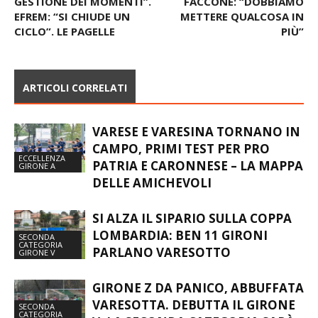
VITTANI: “BRAVI NELLA
VIRTUS CANTALUPO,
GESTIONE DEI MOMENTI”.
FACCONE: “DOBBIAMO
EFREM: “SI CHIUDE UN
METTERE QUALCOSA IN
CICLO”. LE PAGELLE
PIÙ”
ARTICOLI CORRELATI
VARESE E VARESINA TORNANO IN
CAMPO, PRIMI TEST PER PRO
ECCELLENZA
PATRIA E CARONNESE – LA MAPPA
GIRONE A
DELLE AMICHEVOLI
SI ALZA IL SIPARIO SULLA COPPA
LOMBARDIA: BEN 11 GIRONI
SECONDA
CATEGORIA
PARLANO VARESOTTO
GIRONE V
GIRONE Z DA PANICO, ABBUFFATA