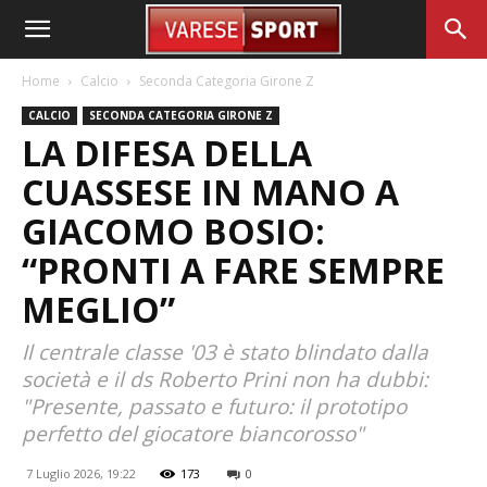
Home
Calcio
Seconda Categoria Girone Z
CALCIO
SECONDA CATEGORIA GIRONE Z
LA DIFESA DELLA
CUASSESE IN MANO A
GIACOMO BOSIO:
“PRONTI A FARE SEMPRE
MEGLIO”
Il centrale classe '03 è stato blindato dalla
società e il ds Roberto Prini non ha dubbi:
"Presente, passato e futuro: il prototipo
perfetto del giocatore biancorosso"
7 Luglio 2026, 19:22
173
0