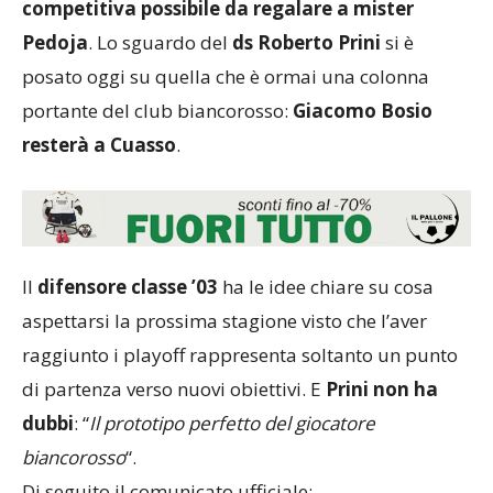
competitiva possibile da regalare a mister
Pedoja
. Lo sguardo del
ds Roberto Prini
si è
posato oggi su quella che è ormai una colonna
portante del club biancorosso:
Giacomo Bosio
resterà a Cuasso
.
Il
difensore classe ’03
ha le idee chiare su cosa
aspettarsi la prossima stagione visto che l’aver
raggiunto i playoff rappresenta soltanto un punto
di partenza verso nuovi obiettivi. E
Prini non ha
dubbi
: “
Il prototipo perfetto del giocatore
biancorosso
“.
Di seguito il comunicato ufficiale: