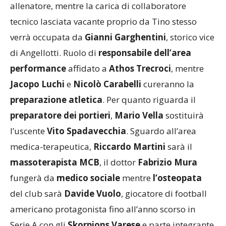
allenatore, mentre la carica di collaboratore
tecnico lasciata vacante proprio da Tino stesso
verrà occupata da
Gianni Garghentini
, storico vice
di Angellotti. Ruolo di
responsabile dell’area
performance
affidato a
Athos Trecroci
, mentre
Jacopo Luchi
e
Nicolò Carabelli
cureranno la
preparazione atletica
. Per quanto riguarda il
preparatore dei portieri
,
Mario Vella
sostituirà
l’uscente
Vito Spadavecchia
. Sguardo all’area
medica-terapeutica,
Riccardo Martini
sarà il
massoterapista MCB
, il dottor
Fabrizio Mura
fungerà da
medico sociale
mentre
l’osteopata
del club sarà
Davide Vuolo
, giocatore di football
americano protagonista fino all’anno scorso in
Serie A con gli
Skorpions Varese
e parte integrante