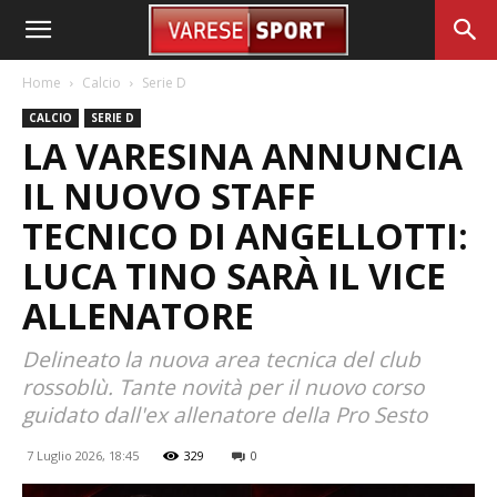
Home
Calcio
Serie D
CALCIO
SERIE D
LA VARESINA ANNUNCIA
IL NUOVO STAFF
TECNICO DI ANGELLOTTI:
LUCA TINO SARÀ IL VICE
ALLENATORE
Delineato la nuova area tecnica del club
rossoblù. Tante novità per il nuovo corso
guidato dall'ex allenatore della Pro Sesto
7 Luglio 2026, 18:45
329
0