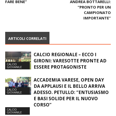
SEDRIANO: “C’È TUTTO PER
TRESIANA, IL MISTER SARÀ
FARE BENE”
ANDREA BOTTARELLI:
“PRONTO PER UN
CAMPIONATO
IMPORTANTE”
ARTICOLI CORRELATI
CALCIO REGIONALE – ECCO I
GIRONI: VARESOTTE PRONTE AD
CALCIO
ESSERE PROTAGONISTE
GIOVANILE
ACCADEMIA VARESE, OPEN DAY
DA APPLAUSI E IL BELLO ARRIVA
CALCIO
ADESSO. PETULLO: “ENTUSIASMO
GIOVANILE
E BASI SOLIDE PER IL NUOVO
CORSO”
CALCIO