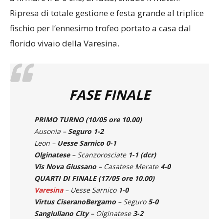
a firmare il 2-0 che, di fatto, chiude il match.
Ripresa di totale gestione e festa grande al triplice
fischio per l’ennesimo trofeo portato a casa dal
florido vivaio della Varesina.
FASE FINALE
PRIMO TURNO
(10/05 ore 10.00)
Ausonia –
Seguro
1-2
Leon –
Uesse Sarnico
0-1
Olginatese
– Scanzorosciate
1-1
(dcr)
Vis Nova Giussano
– Casatese Merate
4-0
QUARTI DI FINALE (17/05 ore 10.00)
Varesina
– Uesse Sarnico
1-0
Virtus CiseranoBergamo
– Seguro
5-0