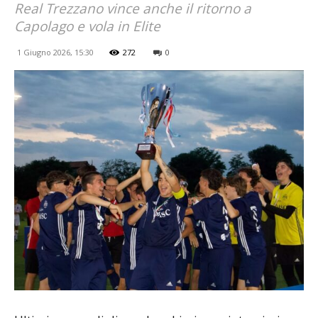
Real Trezzano vince anche il ritorno a
Capolago e vola in Elite
1 Giugno 2026, 15:30
272
0