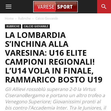
Home
Rubriche
Calcio Giovanile
RUBRICHE
CALCIO GIOVANILE
LA LOMBARDIA
S’INCHINA ALLA
VARESINA: U16 ELITE
CAMPIONI REGIONALI!
L’U14 VOLA IN FINALE,
RAMMARICO BOSTO U19
Gli Allievi rossoblù superano 2-0 la Virtus
CiseranoBergamo e portano un altro trofeo a
Venegono Superiore; Giovanissimi pronti al
bis contro l'Accademia Inter. Tra le Juniores, il