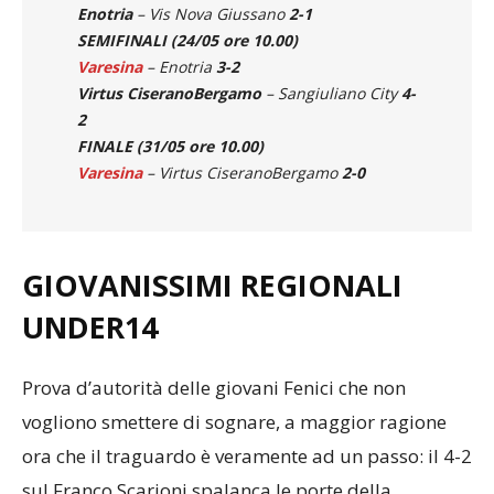
Sangiuliano City
– Olginatese
3-2
Enotria
– Vis Nova Giussano
2-1
SEMIFINALI (24/05 ore 10.00)
Varesina
– Enotria
3-2
Virtus CiseranoBergamo
– Sangiuliano City
4-
2
FINALE (31/05 ore 10.00)
Varesina
– Virtus CiseranoBergamo
2-0
GIOVANISSIMI REGIONALI
UNDER14
Prova d’autorità delle giovani Fenici che non
vogliono smettere di sognare, a maggior ragione
ora che il traguardo è veramente ad un passo: il 4-2