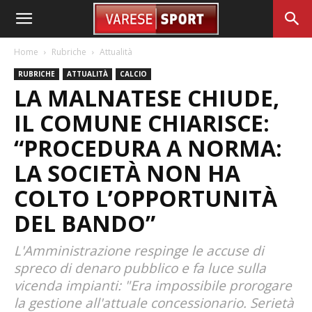
Home
Rubriche
Attualità
RUBRICHE
ATTUALITÀ
CALCIO
LA MALNATESE CHIUDE,
IL COMUNE CHIARISCE:
“PROCEDURA A NORMA:
LA SOCIETÀ NON HA
COLTO L’OPPORTUNITÀ
DEL BANDO”
L'Amministrazione respinge le accuse di
spreco di denaro pubblico e fa luce sulla
vicenda impianti: "Era impossibile prorogare
la gestione all'attuale concessionario. Serietà