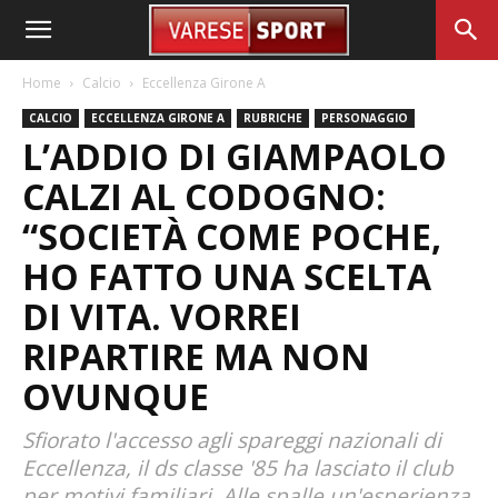
Home
Calcio
Eccellenza Girone A
CALCIO
ECCELLENZA GIRONE A
RUBRICHE
PERSONAGGIO
L’ADDIO DI GIAMPAOLO
CALZI AL CODOGNO:
“SOCIETÀ COME POCHE,
HO FATTO UNA SCELTA
DI VITA. VORREI
RIPARTIRE MA NON
OVUNQUE
Sfiorato l'accesso agli spareggi nazionali di
Eccellenza, il ds classe '85 ha lasciato il club
per motivi familiari. Alle spalle un'esperienza