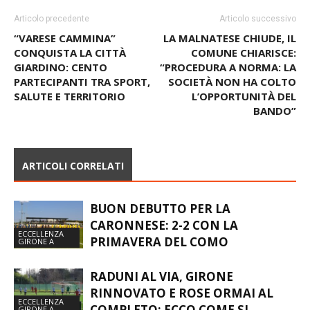
Articolo precedente
Articolo successivo
“VARESE CAMMINA”
LA MALNATESE CHIUDE, IL
CONQUISTA LA CITTÀ
COMUNE CHIARISCE:
GIARDINO: CENTO
“PROCEDURA A NORMA: LA
PARTECIPANTI TRA SPORT,
SOCIETÀ NON HA COLTO
SALUTE E TERRITORIO
L’OPPORTUNITÀ DEL
BANDO”
ARTICOLI CORRELATI
BUON DEBUTTO PER LA
CARONNESE: 2-2 CON LA
ECCELLENZA
PRIMAVERA DEL COMO
GIRONE A
RADUNI AL VIA, GIRONE
RINNOVATO E ROSE ORMAI AL
ECCELLENZA
COMPLETO: ECCO COME SI
GIRONE A