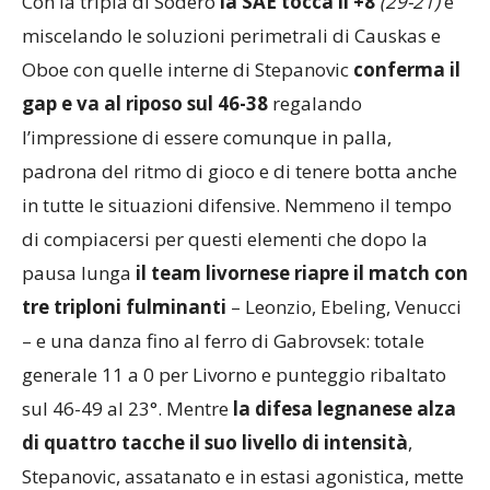
Con la tripla di Sodero
la SAE tocca il +8
(29-21)
e
miscelando le soluzioni perimetrali di Causkas e
Oboe con quelle interne di Stepanovic
conferma il
gap e va al riposo sul 46-38
regalando
l’impressione di essere comunque in palla,
padrona del ritmo di gioco e di tenere botta anche
in tutte le situazioni difensive. Nemmeno il tempo
di compiacersi per questi elementi che dopo la
pausa lunga
il team livornese riapre il match con
tre triploni fulminanti
– Leonzio, Ebeling, Venucci
– e una danza fino al ferro di Gabrovsek: totale
generale 11 a 0 per Livorno e punteggio ribaltato
sul 46-49 al 23°. Mentre
la difesa legnanese alza
di quattro tacche il suo livello di intensità
,