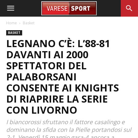
Home
Basket
BASKET
LEGNANO C’È: L’88-81
DAVANTI AI 2000
SPETTATORI DEL
PALABORSANI
CONSENTE AI KNIGHTS
DI RIAPRIRE LA SERIE
CON LIVORNO
I biancorossi sfruttano il fattore casalingo e
dominano la sfida con la Pielle portandosi sul
2-1. Venerdì 15 maggio gara-4 ancora a