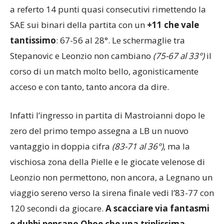
Stepanovic, assatanato e in estasi agonistica, mette
a referto 14 punti quasi consecutivi rimettendo la
SAE sui binari della partita con un
+11 che vale
tantissimo
: 67-56 al 28°. Le schermaglie tra
Stepanovic e Leonzio non cambiano
(75-67 al 33°)
il
corso di un match molto bello, agonisticamente
acceso e con tanto, tanto ancora da dire.
Infatti l’ingresso in partita di Mastroianni dopo le
zero del primo tempo assegna a LB un nuovo
vantaggio in doppia cifra
(83-71 al 36°)
, ma la
vischiosa zona della Pielle e le giocate velenose di
Leonzio non permettono, non ancora, a Legnano un
viaggio sereno verso la sirena finale vedi l’83-77 con
120 secondi da giocare.
A scacciare via fantasmi