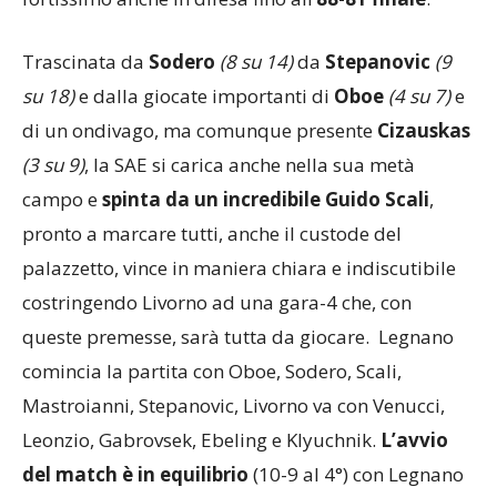
Trascinata da
Sodero
(8 su 14)
da
Stepanovic
(9
su 18)
e dalla giocate importanti di
Oboe
(4 su 7)
e
di un ondivago, ma comunque presente
Cizauskas
(3 su 9)
, la SAE si carica anche nella sua metà
campo e
spinta da un incredibile Guido Scali
,
pronto a marcare tutti, anche il custode del
palazzetto, vince in maniera chiara e indiscutibile
costringendo Livorno ad una gara-4 che, con
queste premesse, sarà tutta da giocare. Legnano
comincia la partita con Oboe, Sodero, Scali,
Mastroianni, Stepanovic, Livorno va con Venucci,
Leonzio, Gabrovsek, Ebeling e Klyuchnik.
L’avvio
del match è in equilibrio
(10-9 al 4°) con Legnano