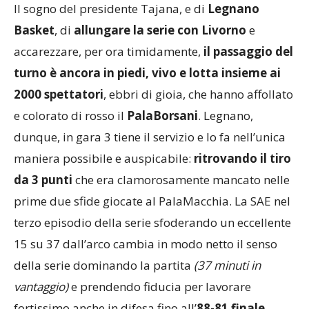
Il sogno del presidente Tajana, e di
Legnano
Basket
, di
allungare la serie con Livorno
e
accarezzare, per ora timidamente,
il passaggio del
turno è ancora in piedi, vivo e lotta insieme ai
2000 spettatori
, ebbri di gioia, che hanno affollato
e colorato di rosso il
PalaBorsani
. Legnano,
dunque, in gara 3 tiene il servizio e lo fa nell’unica
maniera possibile e auspicabile:
ritrovando il tiro
da 3 punti
che era clamorosamente mancato nelle
prime due sfide giocate al PalaMacchia. La SAE nel
terzo episodio della serie sfoderando un eccellente
15 su 37 dall’arco cambia in modo netto il senso
della serie dominando la partita
(37 minuti in
vantaggio)
e prendendo fiducia per lavorare
fortissimo anche in difesa fino all’
88-81 finale
.