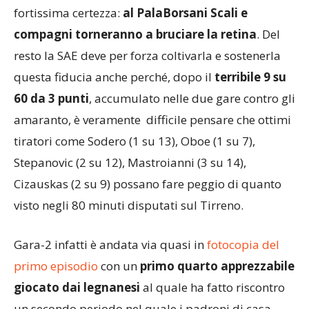
fortissima certezza:
al PalaBorsani Scali e
compagni torneranno a bruciare la retina
. Del
resto la SAE deve per forza coltivarla e sostenerla
questa fiducia anche perché, dopo il
terribile 9 su
60 da 3 punti
, accumulato nelle due gare contro gli
amaranto, è veramente difficile pensare che ottimi
tiratori come Sodero (1 su 13), Oboe (1 su 7),
Stepanovic (2 su 12), Mastroianni (3 su 14),
Cizauskas (2 su 9) possano fare peggio di quanto
visto negli 80 minuti disputati sul Tirreno.
Gara-2 infatti è andata via quasi in
fotocopia del
primo episodio
con un
primo quarto apprezzabile
giocato dai legnanesi
al quale ha fatto riscontro
un secondo periodo nel quale i padroni di casa