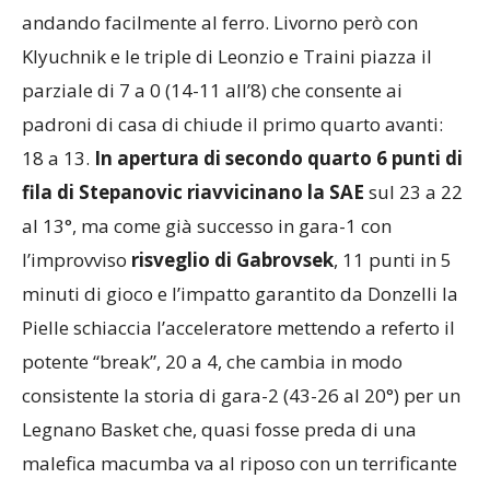
costruendo buoni tiri dalla media distanza o
andando facilmente al ferro. Livorno però con
Klyuchnik e le triple di Leonzio e Traini piazza il
parziale di 7 a 0 (14-11 all’8) che consente ai
padroni di casa di chiude il primo quarto avanti:
18 a 13.
In apertura di secondo quarto 6 punti di
fila di Stepanovic riavvicinano la SAE
sul 23 a 22
al 13°, ma come già successo in gara-1 con
l’improvviso
risveglio di Gabrovsek
, 11 punti in 5
minuti di gioco e l’impatto garantito da Donzelli la
Pielle schiaccia l’acceleratore mettendo a referto il
potente “break”, 20 a 4, che cambia in modo
consistente la storia di gara-2 (43-26 al 20°) per un
Legnano Basket che, quasi fosse preda di una
malefica macumba va al riposo con un terrificante