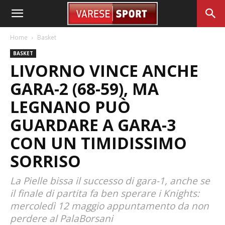
Home
Basket
BASKET
LIVORNO VINCE ANCHE
GARA-2 (68-59), MA
LEGNANO PUÒ
GUARDARE A GARA-3
CON UN TIMIDISSIMO
SORRISO
La Pielle bissa il successo di gara-1, anche se
il finale di partita fa ben sperare i Knights:
mercoledì 12 maggio appuntamento da non
perdere al PalaBorsani