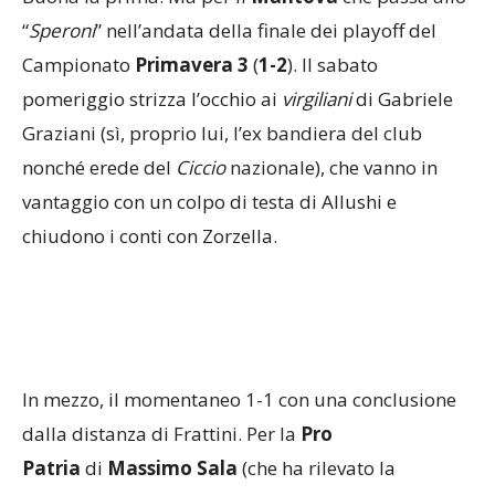
“
Speroni
” nell’andata della finale dei playoff del
Campionato
Primavera 3
(
1-2
). Il sabato
pomeriggio strizza l’occhio ai
virgiliani
di Gabriele
Graziani (sì, proprio lui, l’ex bandiera del club
nonché erede del
Ciccio
nazionale), che vanno in
vantaggio con un colpo di testa di Allushi e
chiudono i conti con Zorzella.
In mezzo, il momentaneo 1-1 con una conclusione
dalla distanza di Frattini. Per la
Pro
Patria
di
Massimo Sala
(che ha rilevato la
massima espressione giovanile biancoblu da