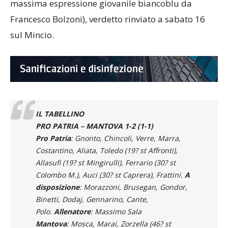
Francesco Bolzoni), verdetto rinviato a sabato 16
sul Mincio.
IL TABELLINO
PRO PATRIA – MANTOVA 1-2 (1-1)
Pro Patria
: Gnonto, Chincoli, Verre, Marra,
Costantino, Aliata, Toledo (19? st Affronti),
Allasufi (19? st Mingirulli), Ferrario (30? st
Colombo M.), Auci (30? st Caprera), Frattini.
A
disposizione
: Morazzoni, Brusegan, Gondor,
Binetti, Dodaj, Gennarino, Cante,
Polo.
Allenatore
: Massimo Sala
Mantova
: Mosca, Marai, Zorzella (46? st
Gergji), Ndreka, Ambroso, Bassani (23? st