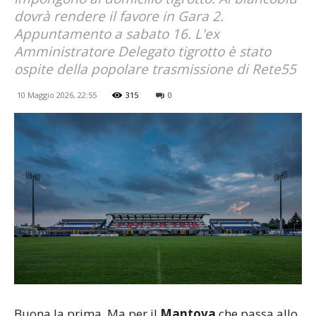
dovrà rendere il favore in Gara 2.
Appuntamento a sabato 16. L'ex
Amministratore Delegato tigrotto è stato
ospite della popolare trasmissione di Rete55
10 Maggio 2026, 22:55
315
0
Buona la prima. Ma per il
Mantova
che passa allo