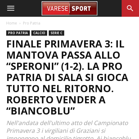
Home
Pro Patria
PRO PATRIA
CALCIO
SERIE C
FINALE PRIMAVERA 3: IL
MANTOVA PASSA ALLO
“SPERONI” (1-2). LA PRO
PATRIA DI SALA SI GIOCA
TUTTO NEL RITORNO.
ROBERTO VENDER A
“BIANCOBLU”
Nell'andata dell'ultimo atto del Campionato
Primavera 3 i virgiliani di Graziani si
impongono al domicilio tigrotto. Ai biancoblu