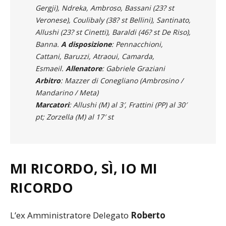
Veronese), Coulibaly (38? st Bellini), Santinato,
Allushi (23? st Cinetti), Baraldi (46? st De Riso),
Banna.
A disposizione
: Pennacchioni,
Cattani, Baruzzi, Atraoui, Camarda,
Esmaeil.
Allenatore
: Gabriele Graziani
Arbitro
: Mazzer di Conegliano (Ambrosino /
Mandarino / Meta)
Marcatori
: Allushi (M) al 3′, Frattini (PP) al 30′
pt; Zorzella (M) al 17′ st
MI RICORDO, SÌ, IO MI
RICORDO
L’ex Amministratore Delegato
Roberto
Vender
(protagonista della gestione del Club tra il