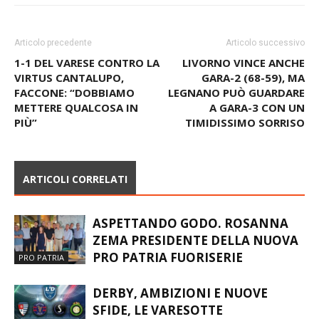
Articolo precedente
Articolo successivo
1-1 DEL VARESE CONTRO LA
LIVORNO VINCE ANCHE
VIRTUS CANTALUPO,
GARA-2 (68-59), MA
FACCONE: “DOBBIAMO
LEGNANO PUÒ GUARDARE
METTERE QUALCOSA IN
A GARA-3 CON UN
PIÙ”
TIMIDISSIMO SORRISO
ARTICOLI CORRELATI
ASPETTANDO GODO. ROSANNA
ZEMA PRESIDENTE DELLA NUOVA
PRO PATRIA FUORISERIE
PRO PATRIA
DERBY, AMBIZIONI E NUOVE
SFIDE, LE VARESOTTE
SCALPITANO: “GIRONE D
PRO PATRIA