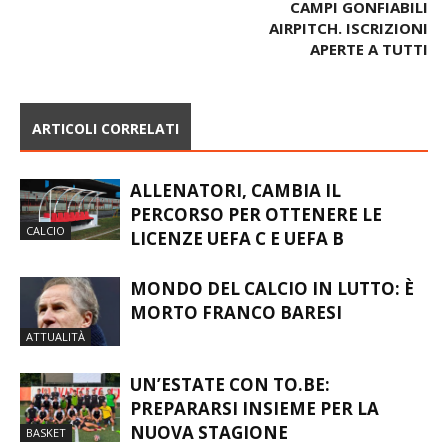
COPPA LOMB5 E VOLA ALLE
VARESOTTO LA “3VS3
FINALI NAZIONALI
ENJOY LEAGUE” CON I
CAMPI GONFIABILI
AIRPITCH. ISCRIZIONI
APERTE A TUTTI
ARTICOLI CORRELATI
ALLENATORI, CAMBIA IL
PERCORSO PER OTTENERE LE
CALCIO
LICENZE UEFA C E UEFA B
MONDO DEL CALCIO IN LUTTO: È
MORTO FRANCO BARESI
ATTUALITÀ
UN’ESTATE CON TO.BE:
PREPARARSI INSIEME PER LA