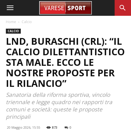
Home
Calcio
CALCIO
LND, BURASCHI (CRL): “IL
CALCIO DILETTANTISTICO
STA MALE. ECCO LE
NOSTRE PROPOSTE PER
IL RILANCIO”
Sanatoria della riforma sportiva, vincolo
triennale e legge quadro nei rapporti tra
comuni e società: queste le proposte
principali
20 Maggio 2026, 15:55
873
0