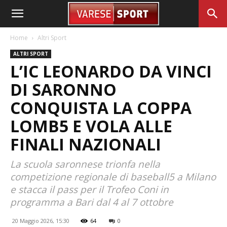
Home
Altri Sport
ALTRI SPORT
L’IC LEONARDO DA VINCI
DI SARONNO
CONQUISTA LA COPPA
LOMB5 E VOLA ALLE
FINALI NAZIONALI
La scuola saronnese trionfa nella
competizione regionale di baseball5 a Milano
e stacca il pass per il Trofeo Coni in
programma a Bari dal 4 al 7 ottobre
20 Maggio 2026, 15:30
64
0