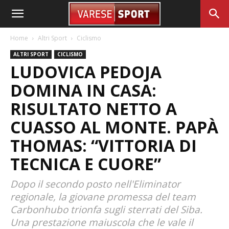
Home
Altri Sport
Ciclismo
ALTRI SPORT
CICLISMO
LUDOVICA PEDOJA
DOMINA IN CASA:
RISULTATO NETTO A
CUASSO AL MONTE. PAPÀ
THOMAS: “VITTORIA DI
TECNICA E CUORE”
Dopo il secondo posto nell'Eliminator
regionale, la giovane promessa del team
Carbonhubo trionfa sugli sterrati del Siba.
Una prestazione maiuscola che le vale il