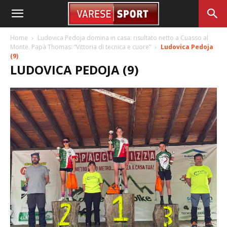
Home
Ludovica Pedoja domina in casa: risultato netto a Cuasso al
Monte. Papà Thomas: “Vittoria di tecnica e cuore”
Ludovica Pedoja
(9)
LUDOVICA PEDOJA (9)