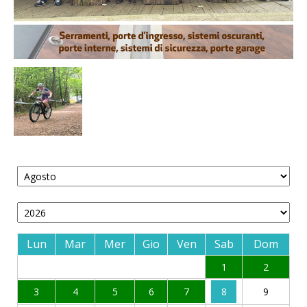
Lun
Mar
Mer
Gio
Ven
Sab
Dom
1
2
3
4
5
6
7
8
9