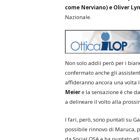
come Nerviano) e Oliver Ly
Nazionale.
Non solo addii però per i bian
confermato anche gli assisten
affideranno ancora una volta l
Meier
e la sensazione è che da
a delineare il volto alla pros
I fari, però, sono puntati su G
possibile rinnovo di Maruca, p
da Social OSA e ha puntato gli