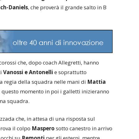
nch-Daniels
, che proverà il grande salto in B
corossi che, dopo coach Allegretti, hanno
ti
Vanossi e Antonelli
e soprattutto
a regia della squadra nelle mani di
Mattia
 questo momento in poi i galletti inizieranno
sima squadra.
azzada che, in attesa di una risposta sul
rova il colpo
Maspero
sotto canestro in arrivo
 occhi su
Remonti
per gli esterni, mentre