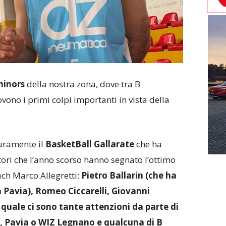
inors
della nostra zona, dove tra B
ovono i primi colpi importanti in vista della
curamente il
BasketBall Gallarate
che ha
tori che l’anno scorso hanno segnato l’ottimo
ch Marco Allegretti:
Pietro Ballarin (che ha
a Pavia), Romeo Ciccarelli, Giovanni
quale ci sono tante attenzioni da parte di
a, Pavia o WIZ Legnano e qualcuna di B