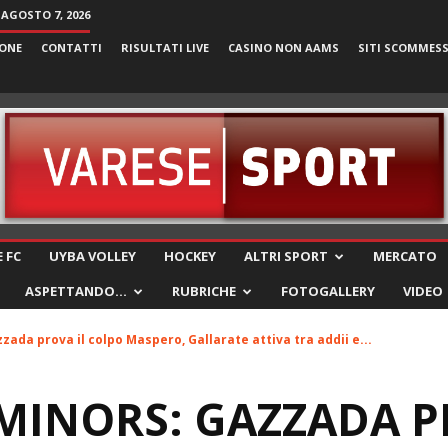
 AGOSTO 7, 2026
ONE
CONTATTI
RISULTATI LIVE
CASINO NON AAMS
SITI SCOMMES
VareseSport
 FC
UYBA VOLLEY
HOCKEY
ALTRI SPORT
MERCATO
ASPETTANDO…
RUBRICHE
FOTOGALLERY
VIDEO
ada prova il colpo Maspero, Gallarate attiva tra addii e...
INORS: GAZZADA P