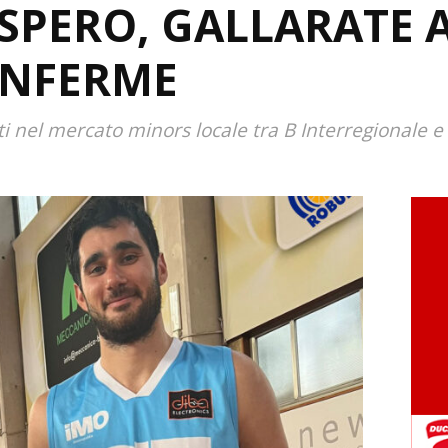
PERO, GALLARATE A
ONFERME
 nel mercato minors locale tra B Interregionale e 