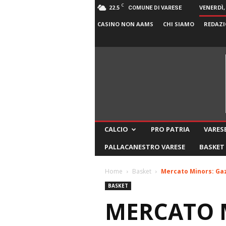
C
22.5
VENERDÌ,
COMUNE DI VARESE
CASINO NON AAMS
CHI SIAMO
REDAZI
CALCIO
PRO PATRIA
VARESE
PALLACANESTRO VARESE
BASKET
Home
Basket
Mercato Minors: Gazz
BASKET
MERCATO M