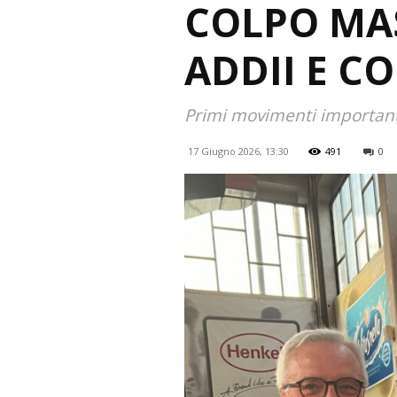
COLPO MAS
ADDII E C
Primi movimenti importanti
17 Giugno 2026, 13:30
491
0