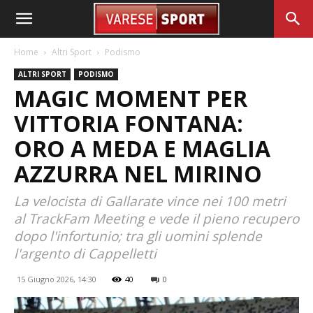
Home
Altri Sport
Podismo
ALTRI SPORT
PODISMO
MAGIC MOMENT PER
VITTORIA FONTANA:
ORO A MEDA E MAGLIA
AZZURRA NEL MIRINO
La velocista di Gallarate vince nei 100 metri
al TrackFam Meeting e vede il pieno recupero
dopo l'infortunio; tra gli uomini splende
l'argento di Cappelletti
15 Giugno 2026, 14:30
40
0