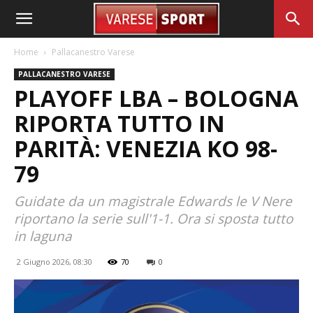
Home
Pallacanestro Varese
PALLACANESTRO VARESE
PLAYOFF LBA – BOLOGNA
RIPORTA TUTTO IN
PARITÀ: VENEZIA KO 98-
79
Guidate da un magistrale Edwards le V Nere
riportano la serie sull'1-1. Ora si sposta tutto
in laguna
2 Giugno 2026, 08:30
70
0