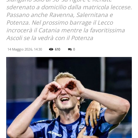
sderenato a domicilio dalla matricola leccese.
Passano anche Ravenna, Salernitana e
Potenza. Nel prossimo barrage il Lecco
incrocerà il Catania mentre la favoritissima
Ascoli se la vedrà con il Potenza
14 Maggio 2026, 14:30
610
0