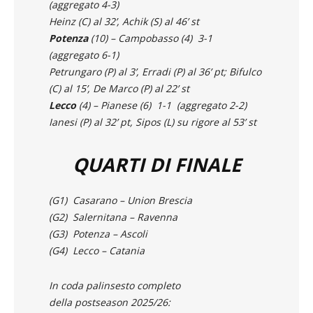
Salernitana
(3) – Casertana (5) 1-1
(aggregato 4-3)
Heinz (C) al 32’, Achik (S) al 46’ st
Potenza
(10) – Campobasso (4) 3-1
(aggregato 6-1)
Petrungaro (P) al 3’, Erradi (P) al 36’ pt; Bifulco
(C) al 15’, De Marco (P) al 22’ st
Lecco
(4) – Pianese (6) 1-1 (aggregato 2-2)
Ianesi (P) al 32’ pt, Sipos (L) su rigore al 53’ st
QUARTI DI FINALE
(G1) Casarano – Union Brescia
(G2) Salernitana – Ravenna
(G3) Potenza – Ascoli
(G4) Lecco – Catania
In coda palinsesto completo