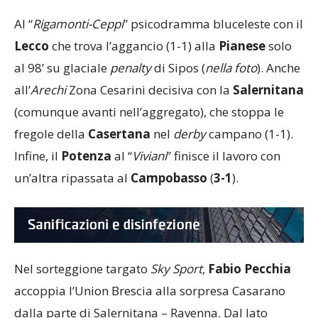
Al “
Rigamonti-Ceppi
” psicodramma bluceleste con il
Lecco
che trova l’aggancio (1-1) alla
Pianese
solo
al 98’ su glaciale
penalty
di Sipos (
nella foto
). Anche
all’
Arechi
Zona Cesarini decisiva con la
Salernitana
(comunque avanti nell’aggregato), che stoppa le
fregole della
Casertana
nel
derby
campano (1-1).
Infine, il
Potenza
al “
Viviani
” finisce il lavoro con
un’altra ripassata al
Campobasso
(
3-1
).
Nel sorteggione targato
Sky Sport
,
Fabio Pecchia
accoppia l’Union Brescia alla sorpresa Casarano