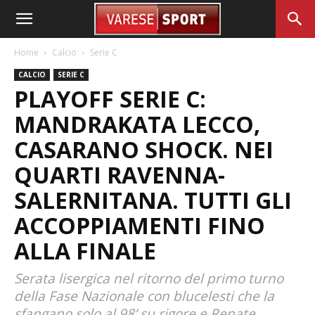
Home
Calcio
Serie C
CALCIO
SERIE C
PLAYOFF SERIE C:
MANDRAKATA LECCO,
CASARANO SHOCK. NEI
QUARTI RAVENNA-
SALERNITANA. TUTTI GLI
ACCOPPIAMENTI FINO
ALLA FINALE
Serata lisergica nel ritorno del primo turno
della Fase Nazionale con blucelesti che la
sfangano solo al 98’ su rigore e Renate