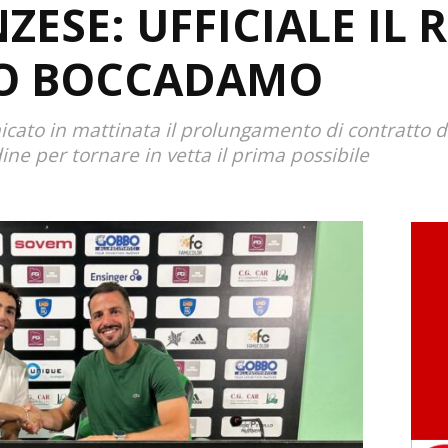
ZESE: UFFICIALE IL
NO BOCCADAMO
cato in mattinata il prolungamento di contratto d
ine per tornare in vetta il prima possibile