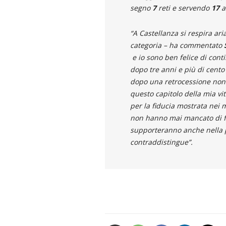
segno
7
reti e servendo
17
a
“
A Castellanza si respira ar
categoria
– ha commentato
e io sono ben felice di cont
dopo tre anni e più di cent
dopo una retrocessione non 
questo capitolo della mia vita
per la fiducia mostrata nei mi
non hanno mai mancato di far
supporteranno anche nella pr
contraddistingue”.