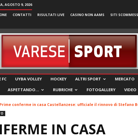
, AGOSTO 9, 2026
ONE
CONTATTI
RISULTATI LIVE
CASINO NON AAMS
SITI SCOMMES
VareseSport
 FC
UYBA VOLLEY
HOCKEY
ALTRI SPORT
MERCATO
ASPETTANDO…
RUBRICHE
FOTOGALLERY
VIDEO
Prime conferme in casa Castellanzese: ufficiale il rinnovo di Stefano
TO
FERME IN CASA