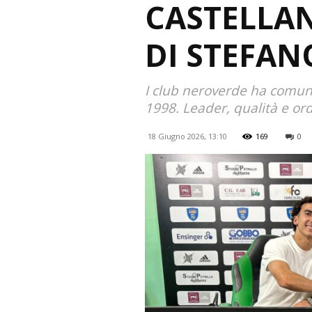
CASTELLAN
DI STEFA
I club neroverde ha comuni
1998. Leader, qualità e ord
18 Giugno 2026, 13:10
169
0