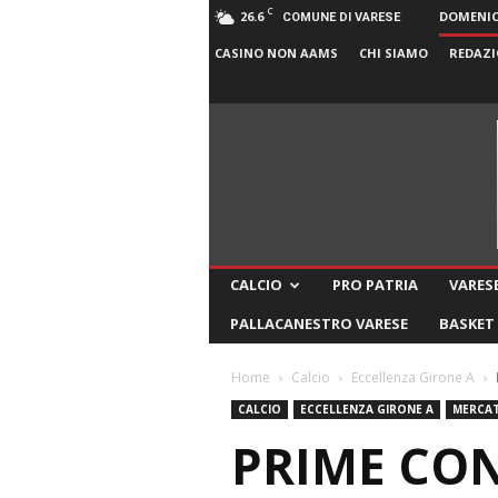
C
26.6
DOMENICA
COMUNE DI VARESE
CASINO NON AAMS
CHI SIAMO
REDAZI
CALCIO
PRO PATRIA
VARESE
PALLACANESTRO VARESE
BASKET
Home
Calcio
Eccellenza Girone A
CALCIO
ECCELLENZA GIRONE A
MERCA
PRIME CON