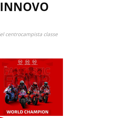
 RINNOVO
el centrocampista classe