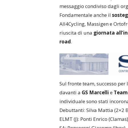
messaggio condiviso dagli orga
Fondamentale anche il
sosteg
All4Cycling, Massigen e Ortofr
riuscita di una
giornata all’i
road
.
Sul fronte team, successo per l
davanti a
GS Marcelli
e
Team
individuale sono stati incorona
Debuttanti: Silva Mattia (2×2 
ELMT (J): Ponti Enrico (Clamas
SA: Roncoroni Giacomo (Ibex)