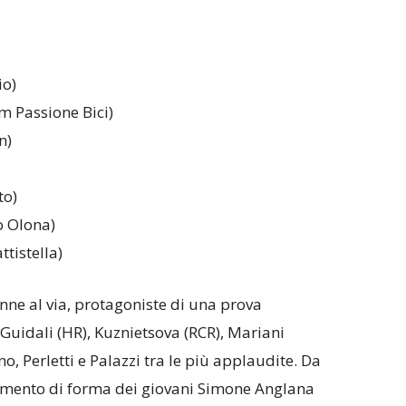
io)
m Passione Bici)
n)
to)
o Olona)
tistella)
nne al via, protagoniste di una prova
Guidali (HR), Kuznietsova (RCR), Mariani
o, Perletti e Palazzi tra le più applaudite. Da
omento di forma dei giovani Simone Anglana