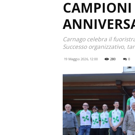
CAMPIONI 
ANNIVERS
Carnago celebra il fuorist
Successo organizzativo, tant
19 Maggio 2026, 12:00
280
0