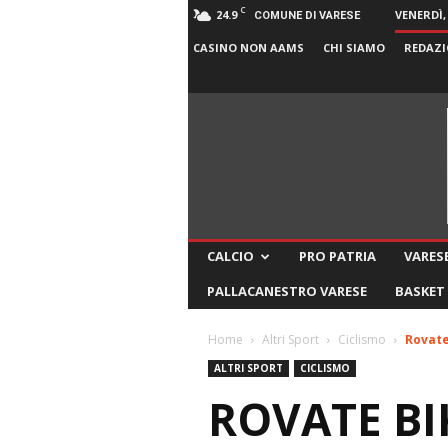
C
24.9
VENERDÌ,
COMUNE DI VARESE
CASINO NON AAMS
CHI SIAMO
REDAZI
CALCIO
PRO PATRIA
VARESE
PALLACANESTRO VARESE
BASKET
Home
Altri Sport
Ciclismo
Rovate
ALTRI SPORT
CICLISMO
ROVATE BI