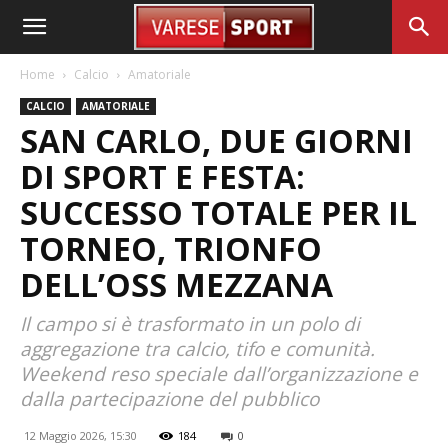
Home
Calcio
Amatoriale
CALCIO
AMATORIALE
SAN CARLO, DUE GIORNI
DI SPORT E FESTA:
SUCCESSO TOTALE PER IL
TORNEO, TRIONFO
DELL’OSS MEZZANA
Il campo si è trasformato in un polo di
aggregazione tra calcio, tifo e comunità.
Weekend reso speciale dall’organizzazione e
dalla partecipazione del pubblico
12 Maggio 2026, 15:30
184
0