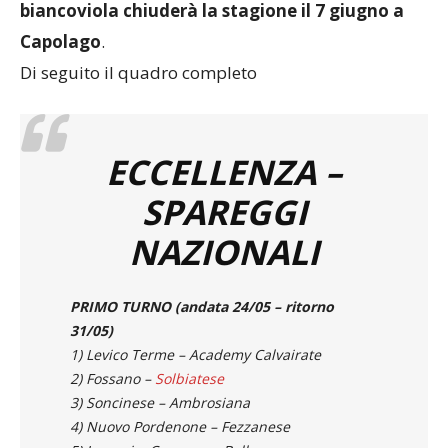
legnanese
. La supersfida tra gialloblù e
biancoviola chiuderà la stagione il 7 giugno a
Capolago
.
Di seguito il quadro completo
ECCELLENZA –
SPAREGGI
NAZIONALI
PRIMO TURNO (andata 24/05 – ritorno
31/05)
1) Levico Terme – Academy Calvairate
2) Fossano –
Solbiatese
3) Soncinese – Ambrosiana