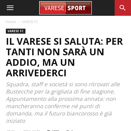
Home
VARESE FC
VARESE FC
IL VARESE SI SALUTA: PER
TANTI NON SARÀ UN
ADDIO, MA UN
ARRIVEDERCI
Squadra, staff e società si sono ritrovati alle
Bustecche per la grigliata di fine stagione.
Appuntamento alla prossima annata: non
mancheranno conferme né punti di
domanda, ma il futuro biancorosso è già
iniziato