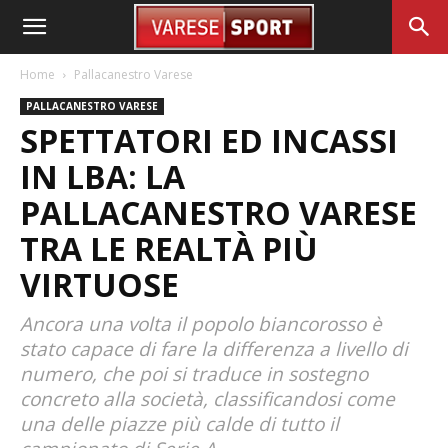
Home
Pallacanestro Varese
PALLACANESTRO VARESE
SPETTATORI ED INCASSI
IN LBA: LA
PALLACANESTRO VARESE
TRA LE REALTÀ PIÙ
VIRTUOSE
Ancora una volta il popolo biancorosso è
stato capace di fare la differenza a livello di
numero, che poi si traduce in sostegno
concreto alla società, classificandosi come
una delle piazze più calde di tutto il