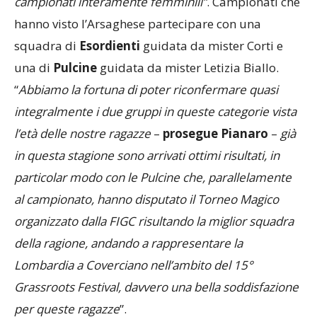
un’ottima palestra per quando poi si passerà a
campionati interamente femminili”
. Campionati che
hanno visto l’Arsaghese partecipare con una
squadra di
Esordienti
guidata da mister Corti e
una di
Pulcine
guidata da mister Letizia Biallo.
“
Abbiamo la fortuna di poter riconfermare quasi
integralmente i due gruppi in queste categorie vista
l’età delle nostre ragazze
–
prosegue Pianaro
–
già
in questa stagione sono arrivati ottimi risultati, in
particolar modo con le Pulcine che, parallelamente
al campionato, hanno disputato il Torneo Magico
organizzato dalla FIGC risultando la miglior squadra
della ragione, andando a rappresentare la
Lombardia a Coverciano nell’ambito del 15°
Grassroots Festival, davvero una bella soddisfazione