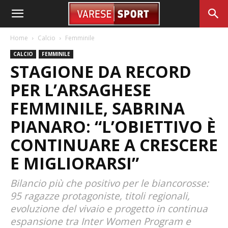
Home
Calcio
Femminile
CALCIO
FEMMINILE
STAGIONE DA RECORD
PER L’ARSAGHESE
FEMMINILE, SABRINA
PIANARO: “L’OBIETTIVO È
CONTINUARE A CRESCERE
E MIGLIORARSI”
Bilancio più che positivo per le biancorosse:
95 ragazze protagoniste, titoli regionali,
evoluzione del vivaio e progetto in continua
espansione tra Inter Women Program e