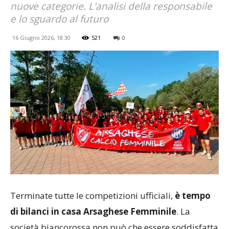
nuove categorie. L'analisi della responsabile
e lo sguardo al futuro
16 Giugno 2026, 18:30
521
0
Terminate tutte le competizioni ufficiali,
è tempo
di bilanci in casa Arsaghese Femminile
. La
società biancorossa non può che essere soddisfatta