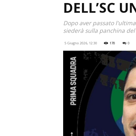
DELL’SC U
Dopo aver passato l'ultima
siederà sulla panchina del
5 Giugno 2026, 12:30
170
0