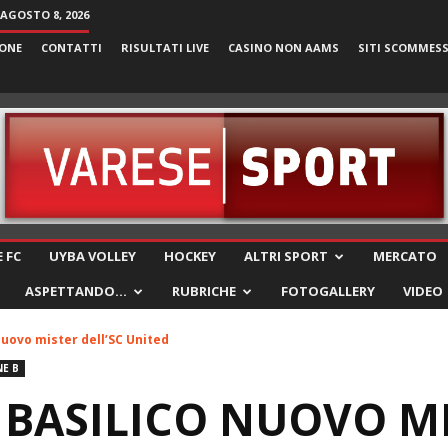
AGOSTO 8, 2026
ONE
CONTATTI
RISULTATI LIVE
CASINO NON AAMS
SITI SCOMMES
VareseSport
 FC
UYBA VOLLEY
HOCKEY
ALTRI SPORT
MERCATO
ASPETTANDO…
RUBRICHE
FOTOGALLERY
VIDEO
 nuovo mister dell’SC United
E B
: BASILICO NUOVO M