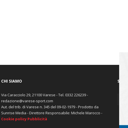
CHI SIAMO
SEGU
Via Caracciolo 29, 21100 Varese - Tel. 0332 226239 -
redazione@varese-sport.com
Aut. del trib. di Varese n. 345 del 09-02-1979 - Prodotto da
Sunrise Media - Direttore Responsabile: Michele Marocco -
Cookie policy
Pubblicità