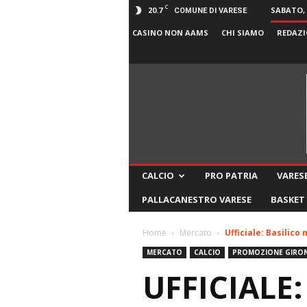
C
20.7
SABATO, 
COMUNE DI VARESE
CASINO NON AAMS
CHI SIAMO
REDAZI
CALCIO
PRO PATRIA
VARESE
PALLACANESTRO VARESE
BASKET
Home
Mercato
Ufficiale: Basilico
MERCATO
CALCIO
PROMOZIONE GIRON
UFFICIALE