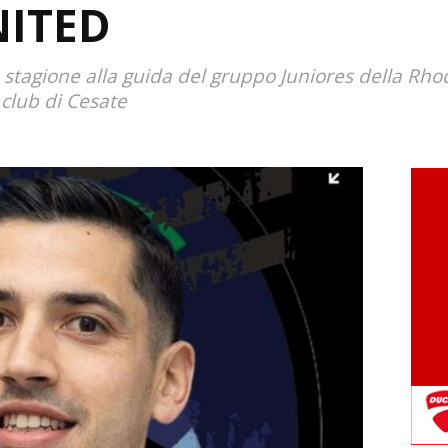
NITED
 stagione alla guida del gruppo Juniores della Rhod
 club di Cesate