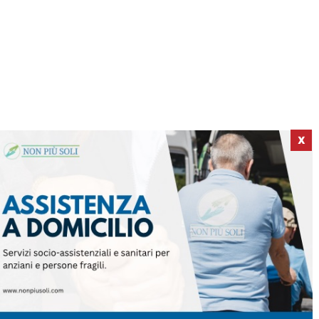
X
ICI