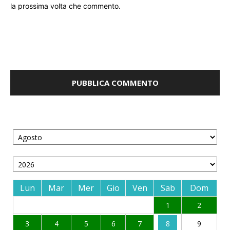
la prossima volta che commento.
Lun
Mar
Mer
Gio
Ven
Sab
Dom
1
2
3
4
5
6
7
8
9