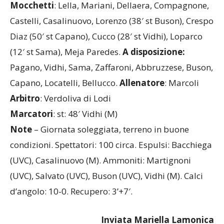
Mocchetti
: Lella, Mariani, Dellaera, Compagnone,
Castelli, Casalinuovo, Lorenzo (38′ st Buson), Crespo
Diaz (50′ st Capano), Cucco (28′ st Vidhi), Loparco
(12′ st Sama), Meja Paredes.
A disposizione:
Pagano, Vidhi, Sama, Zaffaroni, Abbruzzese, Buson,
Capano, Locatelli, Bellucco.
Allenatore
: Marcoli
Arbitro
: Verdoliva di Lodi
Marcatori
: st: 48′ Vidhi (M)
Note
– Giornata soleggiata, terreno in buone
condizioni. Spettatori: 100 circa. Espulsi: Bacchiega
(UVC), Casalinuovo (M). Ammoniti: Martignoni
(UVC), Salvato (UVC), Buson (UVC), Vidhi (M). Calci
d’angolo: 10-0. Recupero: 3’+7′.
Inviata Mariella Lamonica