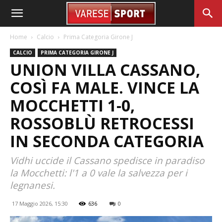
Home
Calcio
Prima Categoria Girone J
CALCIO
PRIMA CATEGORIA GIRONE J
UNION VILLA CASSANO,
COSÌ FA MALE. VINCE LA
MOCCHETTI 1-0,
ROSSOBLÙ RETROCESSI
IN SECONDA CATEGORIA
Vidhi uccide il Cassano spedisce in paradiso
la Mocchetti: l'1 a 0 vale la salvezza per i
legnanesi.
17 Maggio 2026, 15:30
636
0