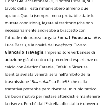
E ora? Già, accantonata (?!) l’ipotesi Estrella, sul
tavolo della Testa rimarrebbero almeno due
opzioni. Quella (sempre meno probabile date le
mutate condizioni), legata al territorio (che non
necessariamente andrebbe a braccetto con
l’attuale minoranza targata
Finnat Fiduciaria
alias
Luca Bassi), e la novità del
weekend
. Ovvero
Giancarlo Travagin
. Imprenditore verbanese di
adozione già al centro di precedenti esperienze nel
calcio con Atletico Catania, Cefalù e Siracusa.
Identità svelata venerdì sera nell’ambito della
trasmissione “
Biancoblu
” su Rete55 che nella
trattativa potrebbe però rivestire un ruolo tattico.
Un buon motivo per restare attendisti e mantenere
la riserva. Perché dall’Estrella allo stallo è davvero