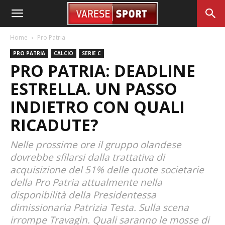
Home
Pro Patria
PRO PATRIA
CALCIO
SERIE C
PRO PATRIA: DEADLINE
ESTRELLA. UN PASSO
INDIETRO CON QUALI
RICADUTE?
Nelle prossime ore il gruppo olandese
dovrebbe sfilarsi dalla trattativa di
acquisizione del 51% delle quote societarie
della Pro Patria attualmente nella
disponibilità della Presidentessa
dimissionaria Patrizia Testa. Sulla scena
irrompe Travagin. Quali saranno le mosse di