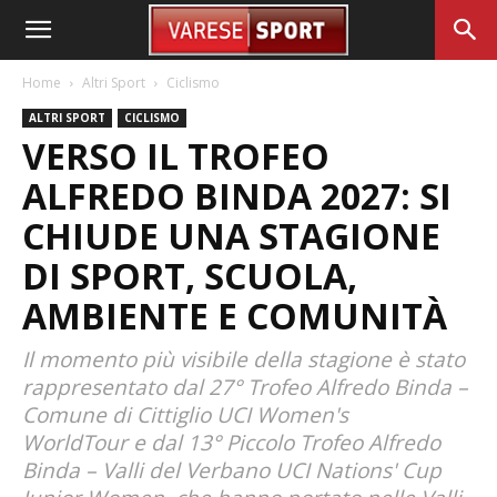
Home
Altri Sport
Ciclismo
ALTRI SPORT
CICLISMO
VERSO IL TROFEO
ALFREDO BINDA 2027: SI
CHIUDE UNA STAGIONE
DI SPORT, SCUOLA,
AMBIENTE E COMUNITÀ
Il momento più visibile della stagione è stato
rappresentato dal 27° Trofeo Alfredo Binda –
Comune di Cittiglio UCI Women's
WorldTour e dal 13° Piccolo Trofeo Alfredo
Binda – Valli del Verbano UCI Nations' Cup