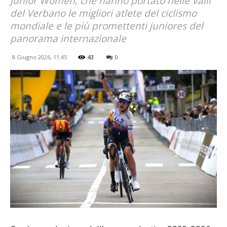
Junior Women, che hanno portato nelle Valli
del Verbano le migliori atlete del ciclismo
mondiale e le più promettenti juniores del
panorama internazionale
8 Giugno 2026, 11:45
43
0