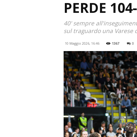
PERDE 104-
40' sempre all'inseguiment
sul traguardo una Varese 
10 Maggio 2026, 16:46
1367
0