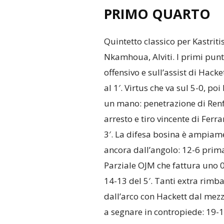
PRIMO QUARTO
Quintetto classico per Kastriti
Nkamhoua, Alviti. I primi punt
offensivo e sull’assist di Hacke
al 1′. Virtus che va sul 5-0, p
un mano: penetrazione di Renfro
arresto e tiro vincente di Ferr
3′. La difesa bosina è ampiame
ancora dall’angolo: 12-6 prima 
Parziale OJM che fattura uno 0-4
14-13 del 5′. Tanti extra rim
dall’arco con Hackett dal mezzo
a segnare in contropiede: 19-1