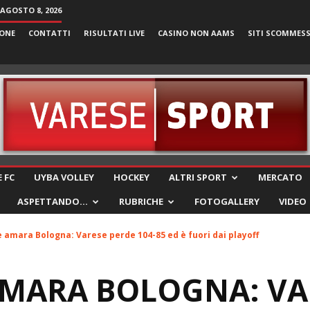
AGOSTO 8, 2026
ONE
CONTATTI
RISULTATI LIVE
CASINO NON AAMS
SITI SCOMMES
VareseSport
 FC
UYBA VOLLEY
HOCKEY
ALTRI SPORT
MERCATO
ASPETTANDO…
RUBRICHE
FOTOGALLERY
VIDEO
 amara Bologna: Varese perde 104-85 ed è fuori dai playoff
AMARA BOLOGNA: VA