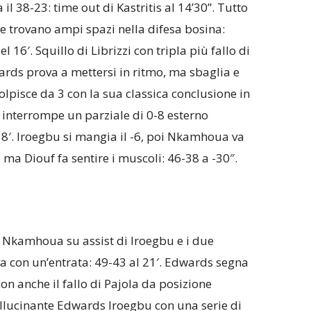
il 38-23: time out di Kastritis al 14’30”. Tutto
he trovano ampi spazi nella difesa bosina:
l 16′. Squillo di Librizzi con tripla più fallo di
rds prova a mettersi in ritmo, ma sbaglia e
olpisce da 3 con la sua classica conclusione in
a interrompe un parziale di 0-8 esterno
18′. Iroegbu si mangia il -6, poi Nkamhoua va
, ma Diouf fa sentire i muscoli: 46-38 a -30″.
 Nkamhoua su assist di Iroegbu e i due
va con un’entrata: 49-43 al 21′. Edwards segna
con anche il fallo di Pajola da posizione
 allucinante Edwards Iroegbu con una serie di