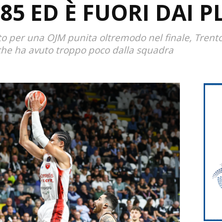
85 ED È FUORI DAI 
o per una OJM punita oltremodo nel finale, Trent
che ha avuto troppo poco dalla squadra