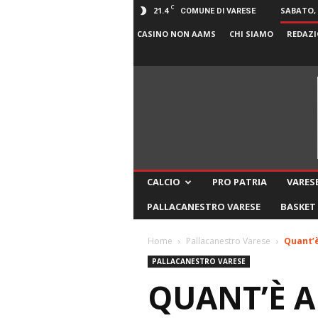
C
21.4
SABATO, 
COMUNE DI VARESE
CASINO NON AAMS
CHI SIAMO
REDAZI
CALCIO
PRO PATRIA
VARESE
PALLACANESTRO VARESE
BASKET
Home
Pallacanestro Varese
Quant’è
PALLACANESTRO VARESE
QUANT’È 