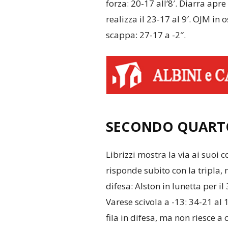
forza: 20-17 all’8′. Diarra apr
realizza il 23-17 al 9′. OJM in o
scappa: 27-17 a -2″.
SECONDO QUART
Librizzi mostra la via ai suoi c
risponde subito con la tripla,
difesa: Alston in lunetta per il 
Varese scivola a -13: 34-21 al 
fila in difesa, ma non riesce a c