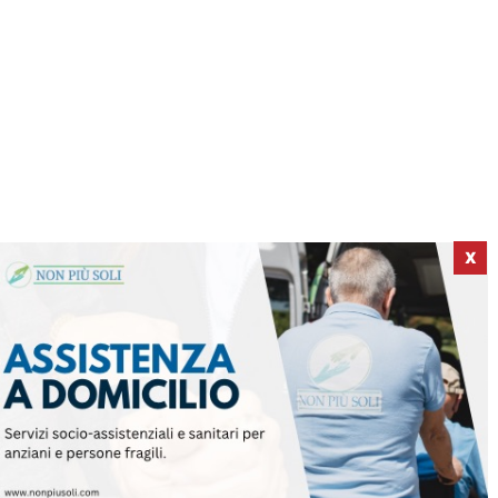
X
ICI