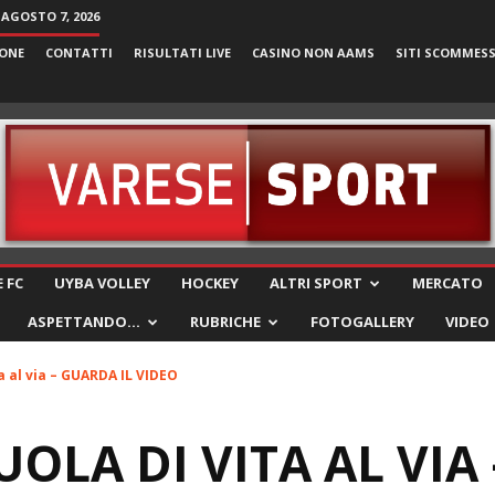
 AGOSTO 7, 2026
ONE
CONTATTI
RISULTATI LIVE
CASINO NON AAMS
SITI SCOMMES
VareseSport
 FC
UYBA VOLLEY
HOCKEY
ALTRI SPORT
MERCATO
ASPETTANDO…
RUBRICHE
FOTOGALLERY
VIDEO
a al via – GUARDA IL VIDEO
UOLA DI VITA AL VIA