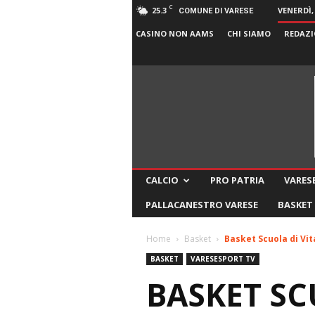
C
25.3
VENERDÌ,
COMUNE DI VARESE
CASINO NON AAMS
CHI SIAMO
REDAZI
CALCIO
PRO PATRIA
VARESE
PALLACANESTRO VARESE
BASKET
Home
Basket
Basket Scuola di Vit
BASKET
VARESESPORT TV
BASKET SC