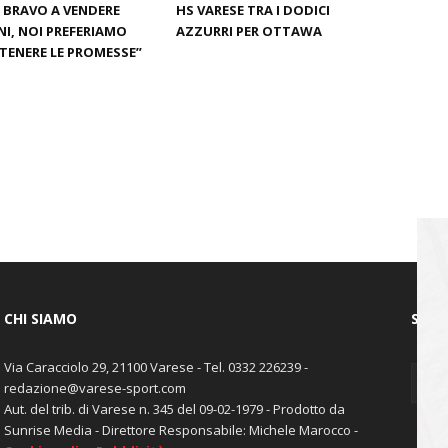
È BRAVO A VENDERE
HS VARESE TRA I DODICI
I, NOI PREFERIAMO
AZZURRI PER OTTAWA
ENERE LE PROMESSE”
CHI SIAMO
SEGU
Via Caracciolo 29, 21100 Varese - Tel. 0332 226239 -
redazione@varese-sport.com
Aut. del trib. di Varese n. 345 del 09-02-1979 - Prodotto da
Sunrise Media - Direttore Responsabile: Michele Marocco -