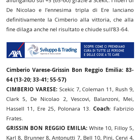
allungando sul +5 (65-60) grazie a Scekic. I liberi di
De Nicolao e l’ennesima tripla di Ere lanciano
definitivamente la Cimberio alla vittoria, che alla
fine dilaga anche nel risultato e chiude sull’83-64.
Cimberio Varese-Grissin Bon Reggio Emilia: 83-
64 (13-20; 33-41; 55-57)
CIMBERIO VARESE:
Scekic 7, Coleman 11, Rush 9,
Clark 5, De Nicolao 2, Vescovi, Balanzoni, Mei,
Hassell 11, Ere 25, Polonara 13.
Coach
: Fabrizio
Frates.
GRISSIN BON REGGIO EMILIA:
White 10, Filloy 5,
Karl 8, Brunner 8, Antonutti 7, Bell 10, Pini, Cervi 4,