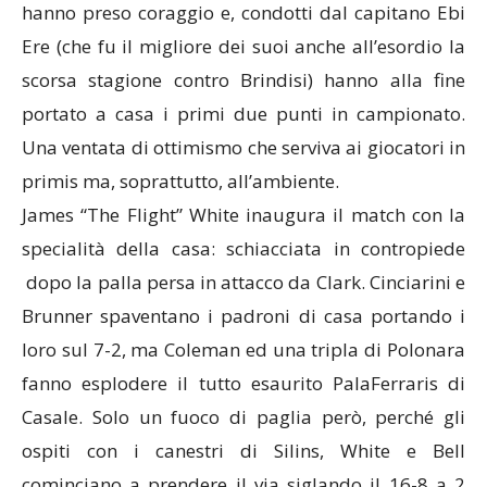
hanno preso coraggio e, condotti dal capitano Ebi
Ere (che fu il migliore dei suoi anche all’esordio la
scorsa stagione contro Brindisi) hanno alla fine
portato a casa i primi due punti in campionato.
Una ventata di ottimismo che serviva ai giocatori in
primis ma, soprattutto, all’ambiente.
James “The Flight” White inaugura il match con la
specialità della casa: schiacciata in contropiede
dopo la palla persa in attacco da Clark. Cinciarini e
Brunner spaventano i padroni di casa portando i
loro sul 7-2, ma Coleman ed una tripla di Polonara
fanno esplodere il tutto esaurito PalaFerraris di
Casale. Solo un fuoco di paglia però, perché gli
ospiti con i canestri di Silins, White e Bell
cominciano a prendere il via siglando il 16-8 a 2