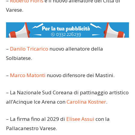
–
Roberto Floris
è il nuovo allenatore del Città di
Varese.
–
Danilo Tricarico
nuovo allenatore della
Solbiatese.
–
Marco Matonti
nuovo difensore dei Mastini.
– La Nazionale Sud Coreana di pattinaggio artistico
all’Acinque Ice Arena con
Carolina Kostner
.
– La firma fino al 2029 di
Elisee Assui
con la
Pallacanestro Varese.