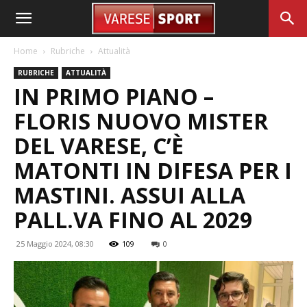
Home
Rubriche
Attualità
RUBRICHE
ATTUALITÀ
IN PRIMO PIANO –
FLORIS NUOVO MISTER
DEL VARESE, C’È
MATONTI IN DIFESA PER I
MASTINI. ASSUI ALLA
PALL.VA FINO AL 2029
25 Maggio 2024, 08:30
109
0