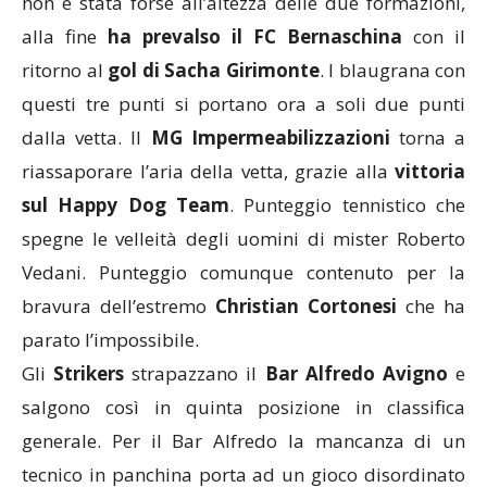
non è stata forse all’altezza delle due formazioni,
alla fine
ha prevalso il FC Bernaschina
con il
ritorno al
gol di Sacha Girimonte
. I blaugrana con
questi tre punti si portano ora a soli due punti
dalla vetta. Il
MG Impermeabilizzazioni
torna a
riassaporare l’aria della vetta, grazie alla
vittoria
sul Happy Dog Team
. Punteggio tennistico che
spegne le velleità degli uomini di mister Roberto
Vedani. Punteggio comunque contenuto per la
bravura dell’estremo
Christian Cortonesi
che ha
parato l’impossibile.
Gli
Strikers
strapazzano il
Bar Alfredo Avigno
e
salgono così in quinta posizione in classifica
generale. Per il Bar Alfredo la mancanza di un
tecnico in panchina porta ad un gioco disordinato