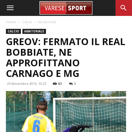
Home
Calcio
Amatoriale
CALCIO
AMATORIALE
GREOV: FERMATO IL REAL
BOBBIATE, NE
APPROFITTANO
CARNAGO E MG
25 Novembre 2013, 10:23
83
0