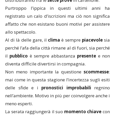
distribuiranno fra le
sette
prove
in cartellone.
Purtroppo l’ippica in questi ultimi anni ha
registrato un calo d’iscrizioni ma ciò non significa
affatto che non esistano buoni motivi per assistere
allo spettacolo.
Al di là delle gare, il
clima
è sempre
piacevole
sia
perché l’afa della città rimane al di fuori, sia perché
il
pubblico
è sempre abbastanza
presente
e non
diventa difficile divertirsi in compagnia.
Non meno importante la questione
scommesse
:
mai come in questa stagione l’incertezza sugli esiti
delle sfide e i
pronostici
improbabili
regnino
nell’ambiente. Motivo in più per coinvolgere anche i
meno esperti.
La serata raggiungerà il suo
momento
chiave
con