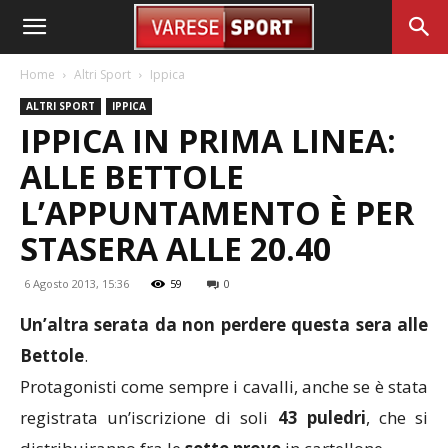
Home
Altri Sport
Ippica
ALTRI SPORT
IPPICA
IPPICA IN PRIMA LINEA:
ALLE BETTOLE
L’APPUNTAMENTO È PER
STASERA ALLE 20.40
6 Agosto 2013, 15:36
59
0
Un’altra serata da non perdere questa sera alle
Bettole
.
Protagonisti come sempre i cavalli, anche se è stata
registrata un’iscrizione di soli
43 puledri
, che si