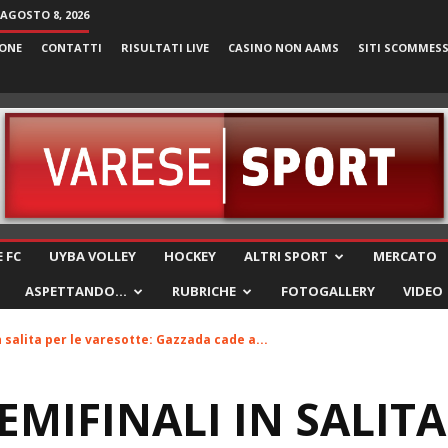
AGOSTO 8, 2026
ONE
CONTATTI
RISULTATI LIVE
CASINO NON AAMS
SITI SCOMMES
VareseSport
 FC
UYBA VOLLEY
HOCKEY
ALTRI SPORT
MERCATO
ASPETTANDO…
RUBRICHE
FOTOGALLERY
VIDEO
n salita per le varesotte: Gazzada cade a...
EMIFINALI IN SALITA