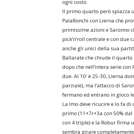
ogni costo.
Il primo quarto però spiazza u
PalaRonchi con Lierna che prov
primissime azioni e Saronno c
pick’n’roll centrale e con due 
anche gli unici della sua partit
Ballarate che chiude il quarto
dopo che nell’intera serie con
due. Al 10′ è 25-30, Lierna do
parziale), ma l’attacco di Saro
fermano ed entrano in gioco le 
La Imo deve ricucire e lo fa di 
primo (11+7r+3a con 50% dal c
con 4 triple) e la Robur firma u
sembra girare completamente l’i