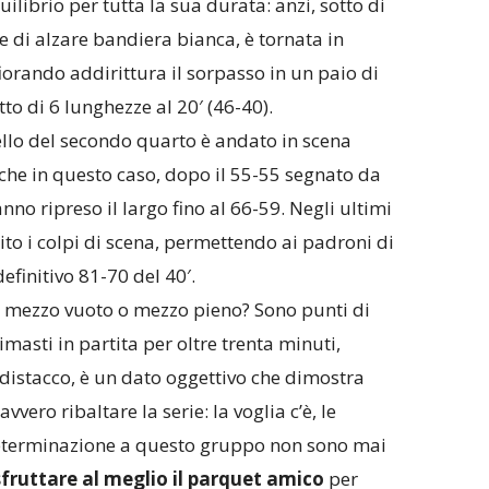
ilibrio per tutta la sua durata: anzi, sotto di
e di alzare bandiera bianca, è tornata in
orando addirittura il sorpasso in un paio di
to di 6 lunghezze al 20′ (46-40).
llo del secondo quarto è andato in scena
che in questo caso, dopo il 55-55 segnato da
nno ripreso il largo fino al 66-59. Negli ultimi
ito i colpi di scena, permettendo ai padroni di
definitivo 81-70 del 40′.
ere mezzo vuoto o mezzo pieno? Sono punti di
imasti in partita per oltre trenta minuti,
 distacco, è un dato oggettivo che dimostra
ro ribaltare la serie: la voglia c’è, le
 determinazione a questo gruppo non sono mai
fruttare al meglio il parquet amico
per