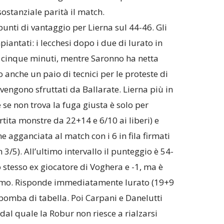
ostanziale parità il match.
punti di vantaggio per Lierna sul 44-46. Gli
iantati: i lecchesi dopo i due di Iurato in
 cinque minuti, mentre Saronno ha netta
o anche un paio di tecnici per le proteste di
engono sfruttati da Ballarate. Lierna più in
 se non trova la fuga giusta è solo per
rtita monstre da 22+14 e 6/10 ai liberi) e
agganciata al match con i 6 in fila firmati
n 3/5). All’ultimo intervallo il punteggio è 54-
stesso ex giocatore di Voghera e -1, ma è
 Imo. Risponde immediatamente Iurato (19+9
a bomba di tabella. Poi Carpani e Danelutti
 dal quale la Robur non riesce a rialzarsi