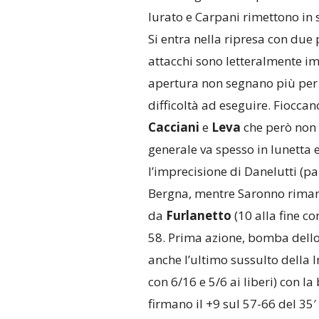
Iurato e Carpani rimettono in s
Si entra nella ripresa con due 
attacchi sono letteralmente imp
apertura non segnano più per
difficoltà ad eseguire. Fioccan
Cacciani
e
Leva
che però non v
generale va spesso in lunetta e
l’imprecisione di Danelutti (pa
Bergna, mentre Saronno rimane 
da
Furlanetto
(10 alla fine co
58. Prima azione, bomba dello 
anche l’ultimo sussulto della
con 6/16 e 5/6 ai liberi) con l
firmano il +9 sul 57-66 del 35′