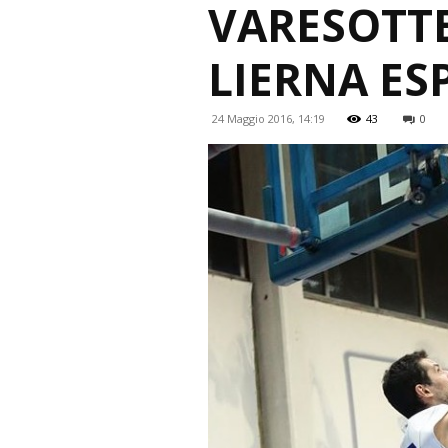
VARESOTTE
LIERNA E
24 Maggio 2016, 14:19
43
0