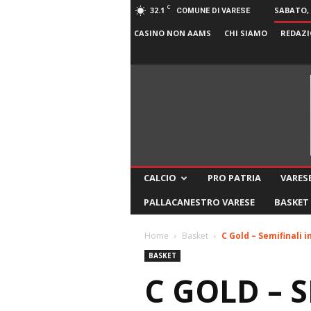
C
32.1
SABATO, 
COMUNE DI VARESE
CASINO NON AAMS
CHI SIAMO
REDAZI
CALCIO
PRO PATRIA
VARESE
PALLACANESTRO VARESE
BASKET
Home
Basket
C Gold – Semifinali i
BASKET
C GOLD – S