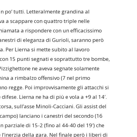
n po’ tutti. Letteralmente grandina al
a a scappare con quattro triple nelle
hiamata a rispondere con un efficacissimo
canestri di eleganza di Gurioli, saranno però
a. Per Lierna si mette subito al lavoro
 con 15 punti segnati e soprattutto tre bombe,
 Pizzighettone ne aveva segnate solamente
mina a rimbalzo offensivo (7 nel primo
nno regge. Poi improvvisamente gli attacchi si
difese. Lierna ne ha di più e vola a +9 al 14′.
corsa, sull’asse Minoli-Cacciani. Gli assist del
ampo) lanciano i canestri del secondo (16
n parziale di 15-2 (fino al 44-40 del 19′) che
nerzia della gara. Nel finale però i liberi di