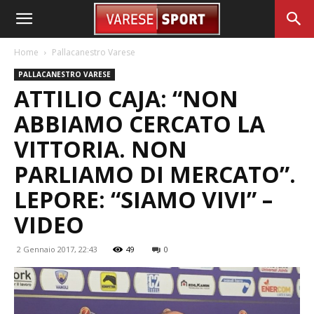
Home
Pallacanestro Varese
PALLACANESTRO VARESE
ATTILIO CAJA: “NON
ABBIAMO CERCATO LA
VITTORIA. NON
PARLIAMO DI MERCATO”.
LEPORE: “SIAMO VIVI” –
VIDEO
2 Gennaio 2017, 22:43
49
0