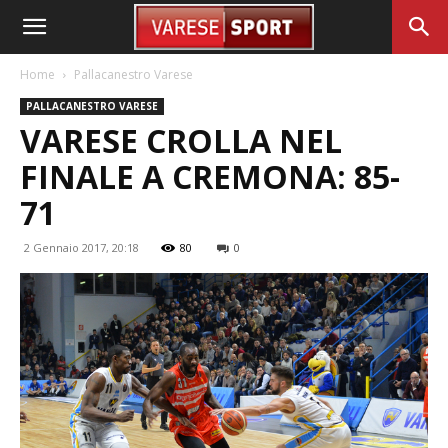
Home
Pallacanestro Varese
PALLACANESTRO VARESE
VARESE CROLLA NEL
FINALE A CREMONA: 85-
71
2 Gennaio 2017, 20:18
80
0