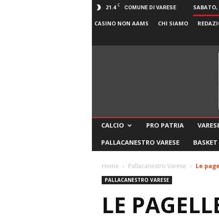
C
21.4
SABATO, 
COMUNE DI VARESE
CASINO NON AAMS
CHI SIAMO
REDAZI
CALCIO
PRO PATRIA
VARESE
PALLACANESTRO VARESE
BASKET
Home
Pallacanestro Varese
Le page
PALLACANESTRO VARESE
LE PAGELL