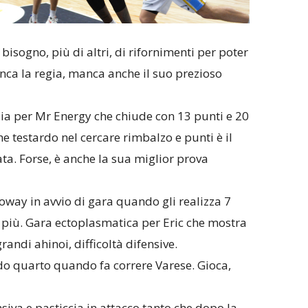
bisogno, più di altri, di rifornimenti per poter
nca la regia, manca anche il suo prezioso
ia per Mr Energy che chiude con 13 punti e 20
he testardo nel cercare rimbalzo e punti è il
ata. Forse, è anche la sua miglior prova
oway in avvio di gara quando gli realizza 7
de più. Gara ectoplasmatica per Eric che mostra
randi ahinoi, difficoltà difensive.
do quarto quando fa correre Varese. Gioca,
iva e pasticcia in attacco tanto che dopo la