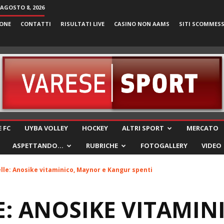
AGOSTO 8, 2026
ONE
CONTATTI
RISULTATI LIVE
CASINO NON AAMS
SITI SCOMMES
VareseSport
 FC
UYBA VOLLEY
HOCKEY
ALTRI SPORT
MERCATO
ASPETTANDO…
RUBRICHE
FOTOGALLERY
VIDEO
lle: Anosike vitaminico, Maynor e Kangur spenti
E: ANOSIKE VITAMIN