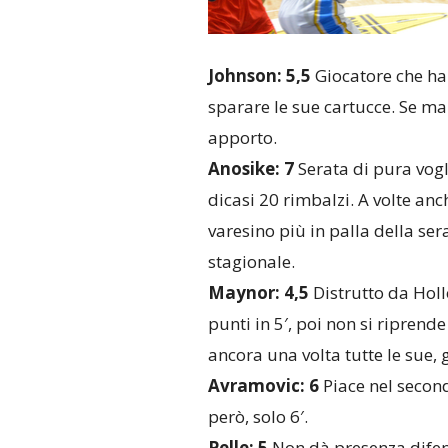
Johnson: 5,5
Giocatore che ha 
sparare le sue cartucce. Se ma
apporto.
Anosike: 7
Serata di pura vogl
dicasi 20 rimbalzi. A volte anc
varesino più in palla della ser
stagionale.
Maynor: 4,5
Distrutto da Holl
punti in 5′, poi non si ripren
ancora una volta tutte le sue, g
Avramovic: 6
Piace nel secon
però, solo 6′.
Pelle: 5
Non dà presenza difens