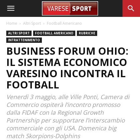
Home
Altri Sport
Football Americano
ALTRI SPORT
FOOTBALL AMERICANO
RUBRICHE
INTRATTENIMENTO
BUSINESS FORUM OHIO:
IL SISTEMA ECONOMICO
VARESINO INCONTRA IL
FOOTBALL
Venerdì 3 maggio, alle Ville Ponti, Camera di
Commercio ospiterà l’incontro promosso
dalla FIDAF con la Regional Growth
Partnership per supportare l’interscambio
commerciale con gli USA. Domenica big
match Skorpions-Dolphins