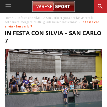
Home
In festa con Silvia – A San Carlo si gioca per far vincere la
solidarietà. Morgera: “Tutti i guadagni in beneficenza”
In festa con
silvia - San carlo 7
IN FESTA CON SILVIA – SAN CARLO
7