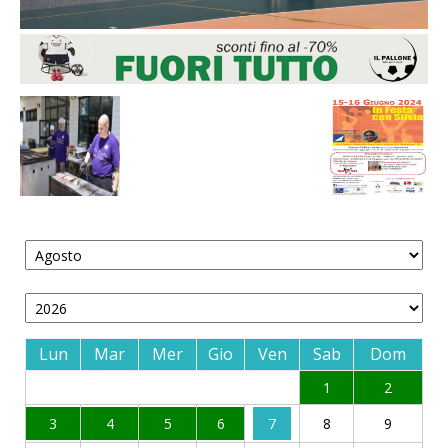
Lun
Mar
Mer
Gio
Ven
Sab
Dom
1
2
3
4
5
6
7
8
9